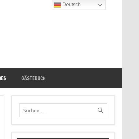
Deutsch
n's Bücherecke
HES
GÄSTEBUCH