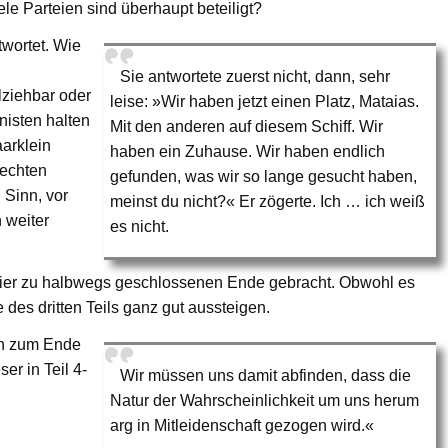
ele Parteien sind überhaupt beteiligt?
twortet. Wie
Sie antwortete zuerst nicht, dann, sehr
lziehbar oder
leise: »Wir haben jetzt einen Platz, Mataias.
nisten halten
Mit den anderen auf diesem Schiff. Wir
aarklein
haben ein Zuhause. Wir haben endlich
lechten
gefunden, was wir so lange gesucht haben,
 Sinn, vor
meinst du nicht?« Er zögerte. Ich … ich weiß
n weiter
es nicht.
hier zu halbwegs geschlossenen Ende gebracht. Obwohl es
 des dritten Teils ganz gut aussteigen.
en zum Ende
er in Teil 4-
Wir müssen uns damit abfinden, dass die
Natur der Wahrscheinlichkeit um uns herum
arg in Mitleidenschaft gezogen wird.«