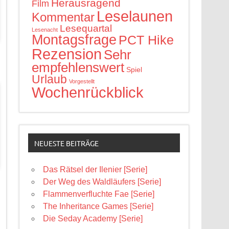
Herausragend
Film
Leselaunen
Kommentar
Lesequartal
Lesenacht
Montagsfrage
PCT Hike
Rezension
Sehr
empfehlenswert
Spiel
Urlaub
Vorgestellt
Wochenrückblick
NEUESTE BEITRÄGE
Das Rätsel der Ilenier [Serie]
Der Weg des Waldläufers [Serie]
Flammenverfluchte Fae [Serie]
The Inheritance Games [Serie]
Die Seday Academy [Serie]