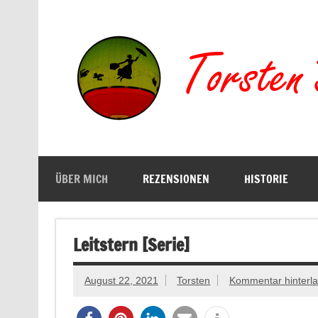
Zum
Inhalt
springen
Buchserien, Bücher, Filme, Reisen
ÜBER MICH
REZENSIONEN
HISTORIE
Leitstern [Serie]
August 22, 2021
Torsten
Kommentar hinterl