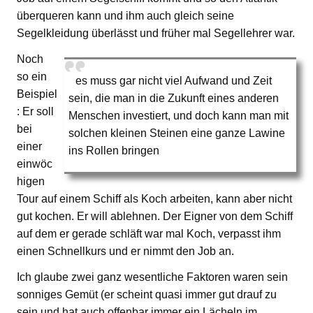
überqueren kann und ihm auch gleich seine
Segelkleidung überlässt und früher mal Segellehrer war.
Noch
so ein
es muss gar nicht viel Aufwand und Zeit
Beispiel
sein, die man in die Zukunft eines anderen
: Er soll
Menschen investiert, und doch kann man mit
bei
solchen kleinen Steinen eine ganze Lawine
einer
ins Rollen bringen
einwöc
higen
Tour auf einem Schiff als Koch arbeiten, kann aber nicht
gut kochen. Er will ablehnen. Der Eigner von dem Schiff
auf dem er gerade schläft war mal Koch, verpasst ihm
einen Schnellkurs und er nimmt den Job an.
Ich glaube zwei ganz wesentliche Faktoren waren sein
sonniges Gemüt (er scheint quasi immer gut drauf zu
sein und hat auch offenbar immer ein Lächeln im