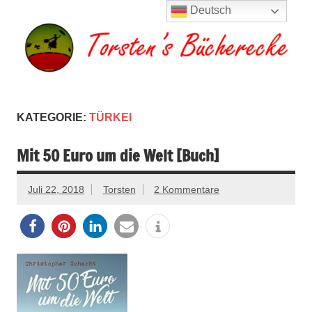
Zum
Deutsch
Inhalt
springen
Torsten's
Buchserien, Bücher, Filme, Reisen
Bücherecke
KATEGORIE:
TÜRKEI
Mit 50 Euro um die Welt [Buch]
Juli 22, 2018
Torsten
2 Kommentare