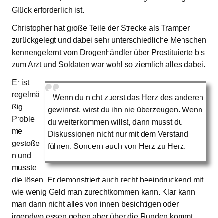
Glück erforderlich ist.
Christopher hat große Teile der Strecke als Tramper
zurückgelegt und dabei sehr unterschiedliche Menschen
kennengelernt vom Drogenhändler über Prostituierte bis
zum Arzt und Soldaten war wohl so ziemlich alles dabei.
Er ist
regelmä
Wenn du nicht zuerst das Herz des anderen
ßig
gewinnst, wirst du ihn nie überzeugen. Wenn
Proble
du weiterkommen willst, dann musst du
me
Diskussionen nicht nur mit dem Verstand
gestoße
führen. Sondern auch von Herz zu Herz.
n und
musste
die lösen. Er demonstriert auch recht beeindruckend mit
wie wenig Geld man zurechtkommen kann. Klar kann
man dann nicht alles von innen besichtigen oder
irgendwo essen gehen aber über die Runden kommt