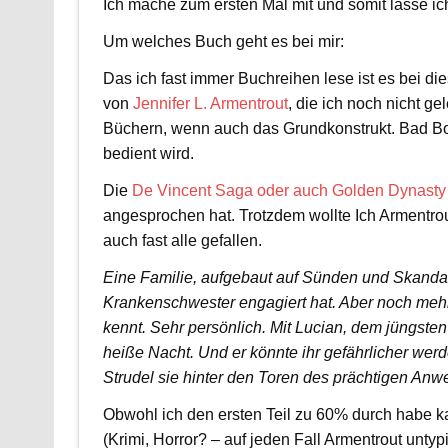
Ich mache zum ersten Mal mit und somit lasse i
Um welches Buch geht es bei mir:
Das ich fast immer Buchreihen lese ist es bei di
von
Jennifer L. Armentrout
, die ich noch nicht ge
Büchern, wenn auch das Grundkonstrukt. Bad Boy
bedient wird.
Die
De Vincent Saga oder auch Golden Dynasty
angesprochen hat. Trotzdem wollte Ich Armentro
auch fast alle gefallen.
Eine Familie, aufgebaut auf Sünden und Skandalen
Krankenschwester engagiert hat. Aber noch mehr 
kennt. Sehr persönlich. Mit Lucian, dem jüngsten 
heiße Nacht. Und er könnte ihr gefährlicher werd
Strudel sie hinter den Toren des prächtigen An
Obwohl ich den ersten Teil zu 60% durch habe kan
(Krimi, Horror? – auf jeden Fall Armentrout untyp