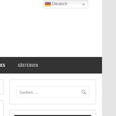
Deutsch
n's Bücherecke
HES
GÄSTEBUCH