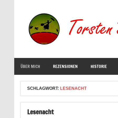
Zum
Inhalt
springen
Buchserien, Bücher, Filme, Reisen
ÜBER MICH
REZENSIONEN
HISTORIE
SCHLAGWORT:
LESENACHT
Lesenacht