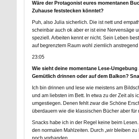
Wäre der Protagonist eures momentanen Buch
Zuhause feststecken könntet?
Puh, also Julia sicherlich. Die ist nett und empat
scheinbar auch ok aber er ist eine Nervensäge und
speziell. Arbeiten kennt er nicht. Sein Leben bes
auf begrenztem Raum wohl ziemlich anstregend 
23:05
Wie sieht deine momentane Lese-Umgebung au
Gemütlich drinnen oder auf dem Balkon? Sna
Ich bin drinnen und lese wie meistens am Bildsc
und am liebsten im Bett. In etwa zu der Zeit als
umgestiegen. Denen fehlt zwar die Schöne Ersc
überdauern wie die klassischen Bücher aber für m
Snacks habe ich in der Regel keine beim Lesen.
den normalen Mahlzeiten. Durch „wir bleiben zu 
noch vorhanden.