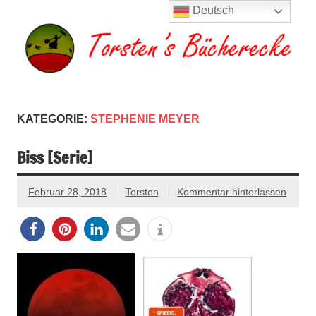
Zum
Deutsch
Inhalt
springen
Torsten's
Buchserien, Bücher, Filme, Reisen
Bücherecke
KATEGORIE:
STEPHENIE MEYER
Biss [Serie]
Februar 28, 2018
Torsten
Kommentar hinterlassen