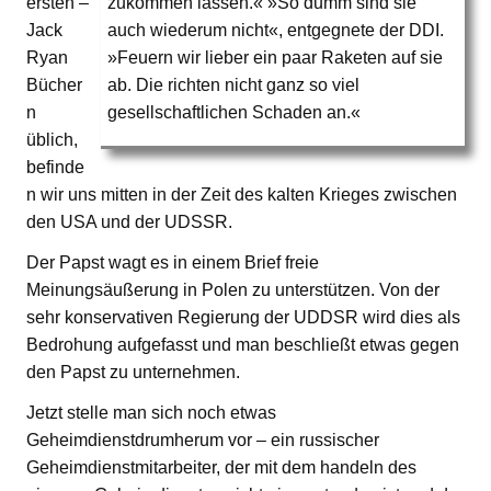
ersten –
zukommen lassen.« »So dumm sind sie
Jack
auch wiederum nicht«, entgegnete der DDI.
Ryan
»Feuern wir lieber ein paar Raketen auf sie
Bücher
ab. Die richten nicht ganz so viel
n
gesellschaftlichen Schaden an.«
üblich,
befinde
n wir uns mitten in der Zeit des kalten Krieges zwischen
den USA und der UDSSR.
Der Papst wagt es in einem Brief freie
Meinungsäußerung in Polen zu unterstützen. Von der
sehr konservativen Regierung der UDDSR wird dies als
Bedrohung aufgefasst und man beschließt etwas gegen
den Papst zu unternehmen.
Jetzt stelle man sich noch etwas
Geheimdienstdrumherum vor – ein russischer
Geheimdienstmitarbeiter, der mit dem handeln des