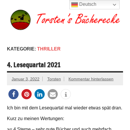
Zum
Deutsch
Inhalt
springen
Torsten's
Buchserien, Bücher, Filme, Reisen
Bücherecke
KATEGORIE:
THRILLER
4. Lesequartal 2021
Januar 3, 2022
Torsten
Kommentar hinterlassen
Ich bin mit dem Lesequartal mal wieder etwas spät dran.
Kurz zu meinen Wertungen:
>= 4 Sterne – sehr gute Bücher und auch mehrfach