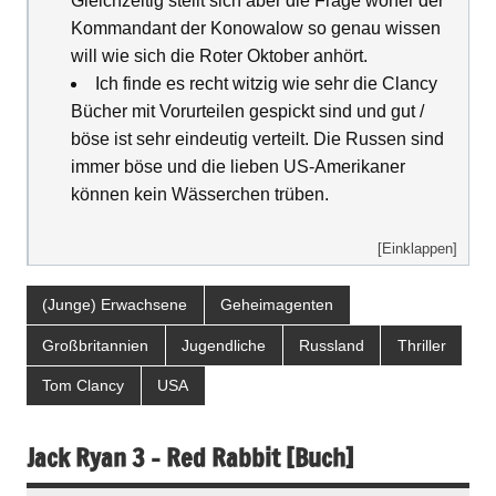
Gleichzeitig stellt sich aber die Frage woher der
Kommandant der Konowalow so genau wissen
will wie sich die Roter Oktober anhört.
Ich finde es recht witzig wie sehr die Clancy
Bücher mit Vorurteilen gespickt sind und gut /
böse ist sehr eindeutig verteilt. Die Russen sind
immer böse und die lieben US-Amerikaner
können kein Wässerchen trüben.
[Einklappen]
(Junge) Erwachsene
Geheimagenten
Großbritannien
Jugendliche
Russland
Thriller
Tom Clancy
USA
Jack Ryan 3 – Red Rabbit [Buch]