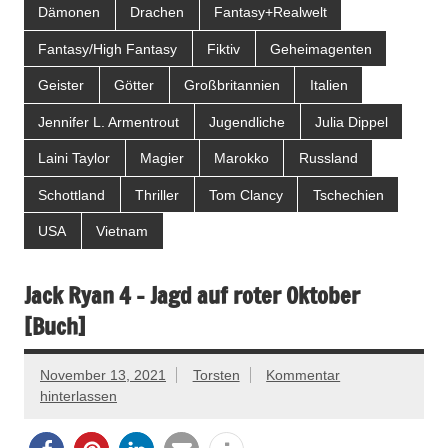
Dämonen
Drachen
Fantasy+Realwelt
Fantasy/High Fantasy
Fiktiv
Geheimagenten
Geister
Götter
Großbritannien
Italien
Jennifer L. Armentrout
Jugendliche
Julia Dippel
Laini Taylor
Magier
Marokko
Russland
Schottland
Thriller
Tom Clancy
Tschechien
USA
Vietnam
Jack Ryan 4 – Jagd auf roter Oktober
[Buch]
November 13, 2021
Torsten
Kommentar
hinterlassen