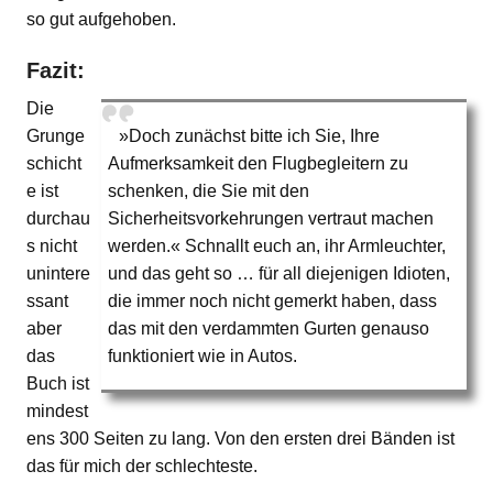
so gut aufgehoben.
Fazit:
Die
Grunge
»Doch zunächst bitte ich Sie, Ihre
schicht
Aufmerksamkeit den Flugbegleitern zu
e ist
schenken, die Sie mit den
durchau
Sicherheitsvorkehrungen vertraut machen
s nicht
werden.« Schnallt euch an, ihr Armleuchter,
unintere
und das geht so … für all diejenigen Idioten,
ssant
die immer noch nicht gemerkt haben, dass
aber
das mit den verdammten Gurten genauso
das
funktioniert wie in Autos.
Buch ist
mindest
ens 300 Seiten zu lang. Von den ersten drei Bänden ist
das für mich der schlechteste.