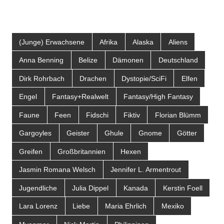
(Junge) Erwachsene
Afrika
Alaska
Aliens
Anna Benning
Belize
Dämonen
Deutschland
Dirk Rohrbach
Drachen
Dystopie/SciFi
Elfen
Engel
Fantasy+Realwelt
Fantasy/High Fantasy
Faune
Feen
Fidschi
Fiktiv
Florian Blümm
Gargoyles
Geister
Ghule
Gnome
Götter
Greifen
Großbritannien
Hexen
Jasmin Romana Welsch
Jennifer L. Armentrout
Jugendliche
Julia Dippel
Kanada
Kerstin Foell
Lara Lorenz
Liebe
Maria Ehrlich
Mexiko