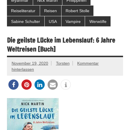
Myanmar
Nick Martin
Philippinen
Reiseliteratur
Reisen
Robert Stolle
Sabine Schulter
USA
Vampire
Werwölfe
Die geilste Lücke im Lebenslauf: 6 Jahre
Weltreisen [Buch]
November 19, 2020
Torsten
Kommentar
hinterlassen