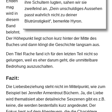
Enden
ihre Schultern lugten, sahen wir sie
mag
zweifelnd an. „Dein unschuldiges Aussehen
wird in
passt wahrlich nicht zu deiner
diesem
Blutrünstigkeit“, bemerkte Hyron.
Band
belohnt.
Der Höhepunkt liegt schon kurz hinter der Mitte des
Buches und dann klingt die Geschichte langsam aus.
Den Titel Rache fand ich für den letzten Teil nicht so
gelungen, weil es eher darum geht, die unmittelbare
Bedrohung auszuschalten.
Fazit:
Die Liebesbeziehung steht nicht im Mittelpunkt, wie zum
Beispiel bei Jennifer Armentrout Büchern. Ja, die Liebe
wird thematisiert aber detailreiche Sexzenen gibt es z.B.
keine, die werden bestenfalls kurz angedeutet. Der
Fokus liegt auf dem Abenteuern, die die Charaktere