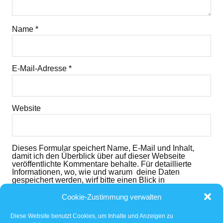
Name
*
E-Mail-Adresse
*
Website
Dieses Formular speichert Name, E-Mail und Inhalt,
damit ich den Überblick über auf dieser Webseite
veröffentlichte Kommentare behalte. Für detaillierte
Informationen, wo, wie und warum deine Daten
gespeichert werden, wirf bitte einen Blick in
die
Datenschutzerklärung
. Mit dem der dem folgenden
Button nimmst du diese zur Kenntnis und akzeptierst
Cookie-Zustimmung verwalten
den Inhalt.
Diese Website benutzt Cookies, um Inhalte und Anzeigen zu
Ich habe die
Datenschutzerklärung
gelesen und