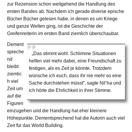
zur Rezension schon weitgehend die Handlung des
ersten Bandes ab. Nachdem ich gerade diverse epische
Bücher Bücher gelesen habe, in denen es um Kriege
und ganze Welten ging, ist die Geschichte der
Greifenreiterin im ersten Band ziemlich überschaubar.
Dement
spreche
„Das stimmt wohl. Schlimme Situationen
nd
helfen viel mehr dabei, eine Freundschaft zu
bleibt
festigen, als es Zeit je könnte. Trotzdem
ziemlic
wünsche ich euch, dass ihr nie mehr so eine
h viel
Sache durchstehen müsst“, sagte Nil’ha und
Zeit um
ich hörte die Ehrlichkeit in ihrer Stimme.
auf die
Figuren
einzugehen und die Handlung hat eher kleinere
Höhepunkte. Dementsprechend hat die Autorin auch viel
Zeit für das World Building.