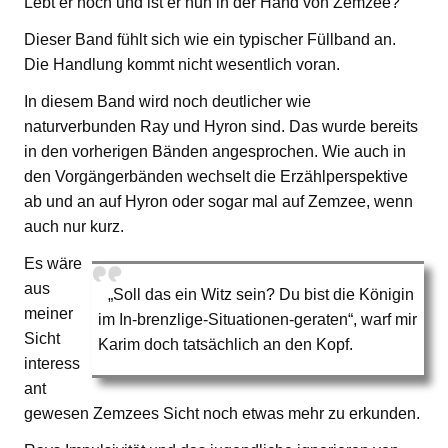
Lebt er noch und ist er nun in der Hand von Zemzee?
Dieser Band fühlt sich wie ein typischer Füllband an.
Die Handlung kommt nicht wesentlich voran.
In diesem Band wird noch deutlicher wie
naturverbunden Ray und Hyron sind. Das wurde bereits
in den vorherigen Bänden angesprochen. Wie auch in
den Vorgängerbänden wechselt die Erzählperspektive
ab und an auf Hyron oder sogar mal auf Zemzee, wenn
auch nur kurz.
Es wäre
aus
„Soll das ein Witz sein? Du bist die Königin
meiner
im In-brenzlige-Situationen-geraten“, warf mir
Sicht
Karim doch tatsächlich an den Kopf.
interess
ant
gewesen Zemzees Sicht noch etwas mehr zu erkunden.