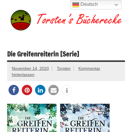
Zum
Deutsch
Inhalt
springen
Torsten's
Buchserien, Bücher, Filme, Reisen
Bücherecke
Die Greifenreiterin [Serie]
November 14, 2020
Torsten
Kommentar
hinterlassen