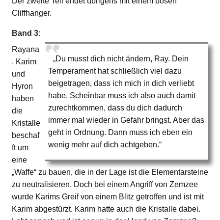
Der zweite Teil endet übrigens mit einem bösen
Cliffhanger.
Band 3:
Rayana
„Du musst dich nicht ändern, Ray. Dein
, Karim
Temperament hat schließlich viel dazu
und
beigetragen, dass ich mich in dich verliebt
Hyron
habe. Scheinbar muss ich also auch damit
haben
zurechtkommen, dass du dich dadurch
die
immer mal wieder in Gefahr bringst. Aber das
Kristalle
geht in Ordnung. Dann muss ich eben ein
beschaf
wenig mehr auf dich achtgeben.“
ft um
eine
„Waffe“ zu bauen, die in der Lage ist die Elementarsteine
zu neutralisieren. Doch bei einem Angriff von Zemzee
wurde Karims Greif von einem Blitz getroffen und ist mit
Karim abgestürzt. Karim hatte auch die Kristalle dabei.