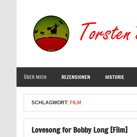
Zum
Inhalt
springen
Buchserien, Bücher, Filme, Reisen
ÜBER MICH
REZENSIONEN
HISTORIE
SCHLAGWORT:
FILM
Lovesong for Bobby Long [Film]