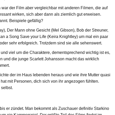
h war der Film aber vergleichbar mit anderen Filmen, die auf
essant wirken, sich aber dann als ziemlich gut erweisen.
nnt. Beispiele gefällig?
rray), Der Mann ohne Gesicht (Mel Gibson), Bob der Streuner,
an a Song Save your Life (Keira Knightley) um mal ein paar
der sehr erfolgreich. Trotzdem sind sie alle sehenswert.
und viel um die Charaktere, dementsprechend wichtig ist es,
n und die junge Scarlett Johansson macht das wirklich
mmert.
ichte der im Haus lebenden heraus und wie ihre Mutter quasi
hat mit Personen, dich sich von ihr angezogen fühlten.
 selbst.
 bis er zündet. Man bekommt als Zuschauer definitiv Starkino
um ein Kammerspiel. Der größte Teil des Films findet im