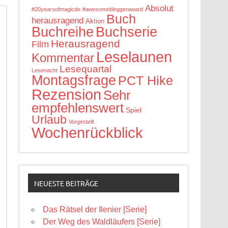
Absolut
#20yearsofmagicde
#awesomebloggeraward
Buch
herausragend
Aktion
Buchreihe
Buchserie
Herausragend
Film
Leselaunen
Kommentar
Lesequartal
Lesenacht
Montagsfrage
PCT Hike
Rezension
Sehr
empfehlenswert
Spiel
Urlaub
Vorgestellt
Wochenrückblick
NEUESTE BEITRÄGE
Das Rätsel der Ilenier [Serie]
Der Weg des Waldläufers [Serie]