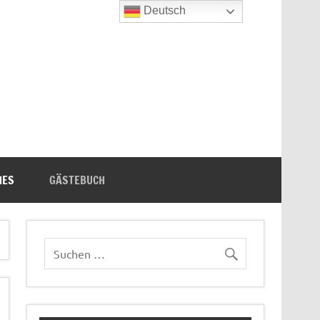
Deutsch
n's Bücherecke
HES
GÄSTEBUCH