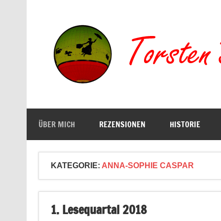
Zum
Inhalt
springen
Buchserien, Bücher, Filme, Reisen
ÜBER MICH
REZENSIONEN
HISTORIE
KATEGORIE:
ANNA-SOPHIE CASPAR
1. Lesequartal 2018