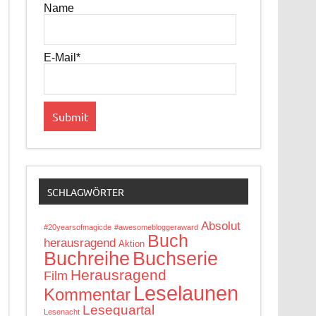
Name
E-Mail*
SCHLAGWÖRTER
Absolut
#20yearsofmagicde
#awesomebloggeraward
Buch
herausragend
Aktion
Buchreihe
Buchserie
Herausragend
Film
Leselaunen
Kommentar
Lesequartal
Lesenacht