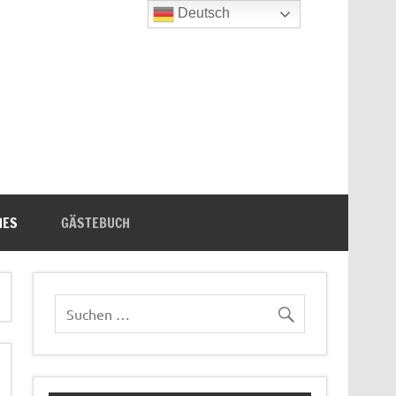
Deutsch
n's Bücherecke
HES
GÄSTEBUCH