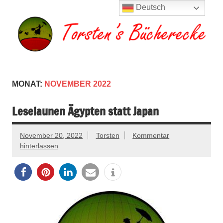
Zum
Deutsch
Inhalt
springen
Torsten's
Buchserien, Bücher, Filme, Reisen
Bücherecke
MONAT:
NOVEMBER 2022
Leselaunen Ägypten statt Japan
November 20, 2022
Torsten
Kommentar
hinterlassen