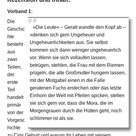
Vorband 1:
Die
»Die Leute« – Geralt wandte den Kopf ab –
Geschic
»denken sich gern Ungeheuer und
hte
Ungeheuerlichkeiten aus. Sie selbst
besteht
kommen sich dann weniger ungeheuerlich
aus
vor. Wenn sie sich vollaufen lassen,
zwei
betrügen, stehlen, die Frau mit dem Riemen
Teilen,
prügeln, die alte Großmutter hungern lassen,
der
mit der Mistgabel einen in die Falle
erste
geratenen Fuchs erstechen oder das letzte
Teil
Einhorn der Welt mit Pfeilen spicken, stellen
handelt
sie sich gern vor, dass die Mora, die im
primär
Morgengrauen durch die Hütten geht, noch
von der
schlimmer ist als sie.
Vorgesc
hichte
zu Ciris Geburt und warum ihr Leben mit seinem