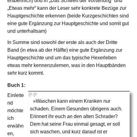
entbehrlich) und in „Das Schwert der Vorsehung“ und
„Etwas mehr“ kann der Leser sehr konkrete Bezüge zur
Hauptgeschichte erkennen (beide Kurzgeschichten sind
eine gute Ergänzung zur Hauptgeschichte und somit gut
und unterhaltsam)
In Summe sind sowohl der erste als auch der Dritte
Band (in etwa ab der Hälfte) eine gute Ergänzung zur
Hauptgeschichte und um das typische Hexerleben
etwas mehr kennenzulernen, was in den Hauptbänden
sehr kurz kommt.
Buch 1:
Einleite
»Waschen kann einem Kranken nur
nd
schaden. Einem Gesunden übrigens auch.
möchte
Erinnert ihr euch an den alten Schrader?
ich
Dem hat seine Frau einmal gesagt, er soll
erwähn
sich waschen, und kurz darauf ist er
en,