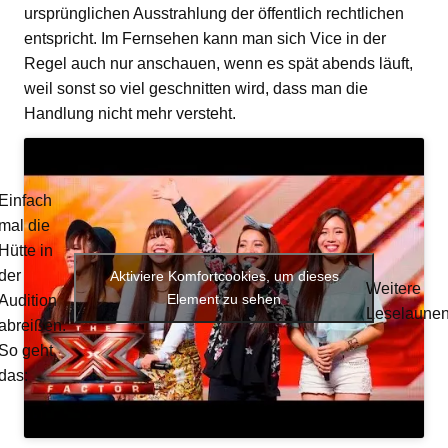
ursprünglichen Ausstrahlung der öffentlich rechtlichen
entspricht. Im Fernsehen kann man sich Vice in der
Regel auch nur anschauen, wenn es spät abends läuft,
weil sonst so viel geschnitten wird, dass man die
Handlung nicht mehr versteht.
Einfach
mal die
Hütte in
der
Aktiviere Komfortcookies, um dieses
Weitere
Element zu sehen
Audition
Leselaune
abreißen.
So geht
das: