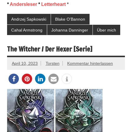
*
Andersleser
*
Letterheart
*
Andrzej Sapkowski
Blake O'Bannon
Cahal Armstrong
Johanna Danninger
Über mich
The Witcher / Der Hexer [Serie]
April 10, 2023
Torsten
Kommentar hinterlassen