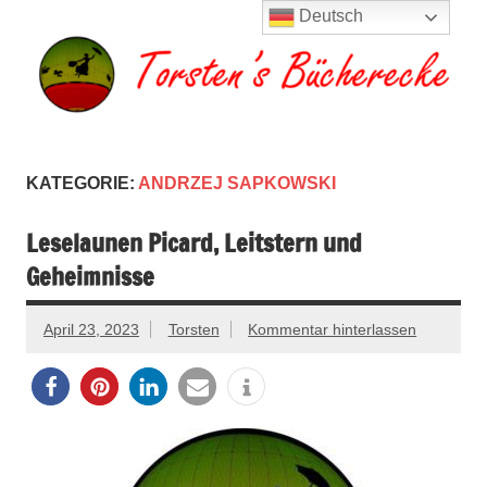
Zum
Deutsch
Inhalt
springen
Torsten's
Buchserien, Bücher, Filme, Reisen
Bücherecke
KATEGORIE:
ANDRZEJ SAPKOWSKI
Leselaunen Picard, Leitstern und
Geheimnisse
April 23, 2023
Torsten
Kommentar hinterlassen