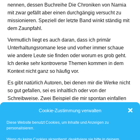
nennen, dessen Buchreihe Die Chroniken von Narnia
mit zwar gefällt aber einen durchgängig versucht zu
missionieren. Speziell der letzte Band winkt ständig mit
dem Zaunpfahl.
Vermutlich liegt es auch daran, dass ich primär
Unterhaltungsromane lese und vorher immer schaue
wie andere Leute sie finden oder worum es grob geht.
Ich denke sehr kontroverse Themen kommen in dem
Kontext nicht ganz so häufig vor.
Es gibt natürlich Autoren, bei denen mir die Werke nicht
so gut gefallen, sei es inhaltlich oder von der
Schreibweise. Zwei Beispiel die mir spontan einfallen
Kai Meyer – Merle Triologie oder Wolfgang Hohlbein –
Cookie-Zustimmung verwalten
Das Druidentor. Beides übrigens recht erfolgreiche
Autoren.
Diese Website benutzt Cookies, um Inhalte und Anzeigen zu
personalisieren.
Die haben mir beide nicht sonderlich gefallen. Auf
Wenn du keine Cookies akzeptierst, deaktiviere sie bitte in deinem