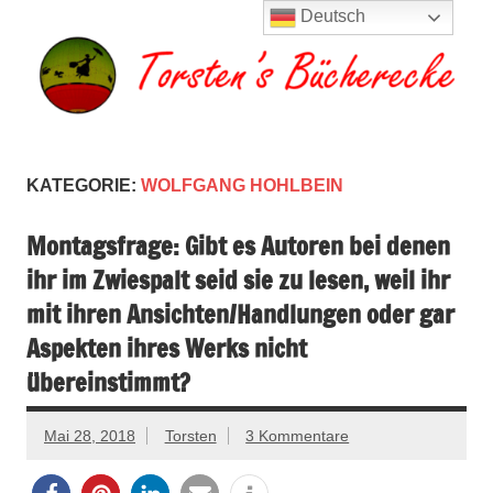
Zum
Deutsch
Inhalt
springen
Torsten's
Buchserien, Bücher, Filme, Reisen
Bücherecke
KATEGORIE:
WOLFGANG HOHLBEIN
Montagsfrage: Gibt es Autoren bei denen
ihr im Zwiespalt seid sie zu lesen, weil ihr
mit ihren Ansichten/Handlungen oder gar
Aspekten ihres Werks nicht
übereinstimmt?
Mai 28, 2018
Torsten
3 Kommentare