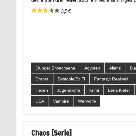
den ersten drei Teilen auch ein recht stimmiges 
3,5/5
(Junge) Erwachsene
Ägypten
Aliens
Bl
Drama
Dystopie/SciFi
Fantasy+Realwelt
Hexen
Jugendliche
Krimi
Lena Kiefer
USA
Vampire
Werwölfe
Chaos [Serie]