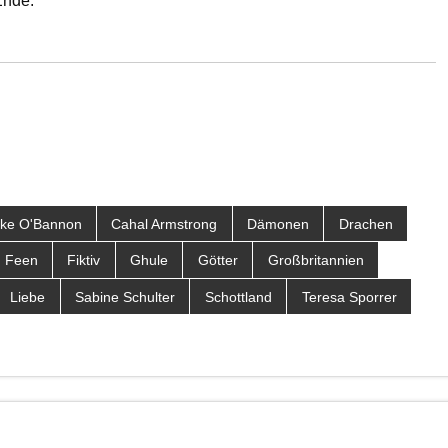
Ende.
ake O'Bannon
Cahal Armstrong
Dämonen
Drachen
Feen
Fiktiv
Ghule
Götter
Großbritannien
Liebe
Sabine Schulter
Schottland
Teresa Sporrer