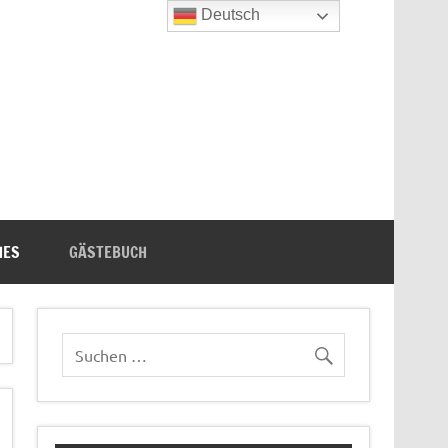
Deutsch
n's Bücherecke
HES
GÄSTEBUCH