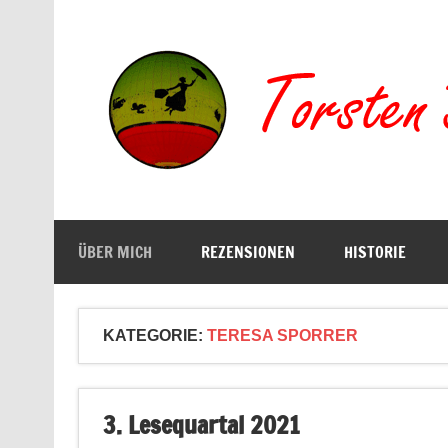
Zum
Inhalt
springen
Buchserien, Bücher, Filme, Reisen
ÜBER MICH
REZENSIONEN
HISTORIE
KATEGORIE:
TERESA SPORRER
3. Lesequartal 2021