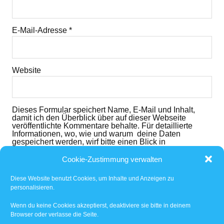
E-Mail-Adresse
*
Website
Dieses Formular speichert Name, E-Mail und Inhalt,
damit ich den Überblick über auf dieser Webseite
veröffentlichte Kommentare behalte. Für detaillierte
Informationen, wo, wie und warum deine Daten
gespeichert werden, wirf bitte einen Blick in
die
Datenschutzerklärung
. Mit dem der dem folgenden
Button nimmst du diese zur Kenntnis und akzeptierst
Cookie-Zustimmung verwalten
den Inhalt.
Diese Website benutzt Cookies, um Inhalte und Anzeigen zu
Ich habe die
Datenschutzerklärung
gelesen und
personalisieren.
akzeptiert.
*
Wenn du keine Cookies akzeptierst, deaktiviere sie bitte in deinem
Browser oder verlasse die Seite.
Benachrichtige mich über nachfolgende Kommentare