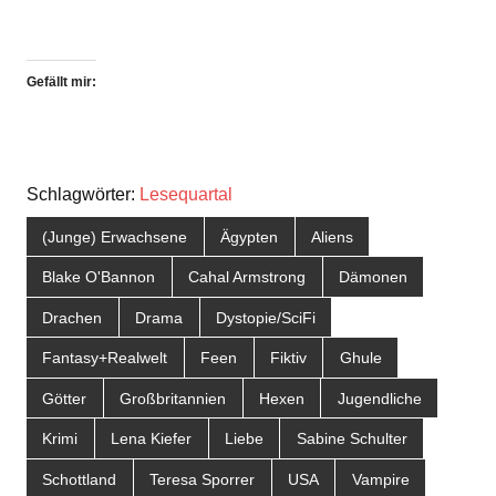
Gefällt mir:
Schlagwörter:
Lesequartal
(Junge) Erwachsene
Ägypten
Aliens
Blake O'Bannon
Cahal Armstrong
Dämonen
Drachen
Drama
Dystopie/SciFi
Fantasy+Realwelt
Feen
Fiktiv
Ghule
Götter
Großbritannien
Hexen
Jugendliche
Krimi
Lena Kiefer
Liebe
Sabine Schulter
Schottland
Teresa Sporrer
USA
Vampire