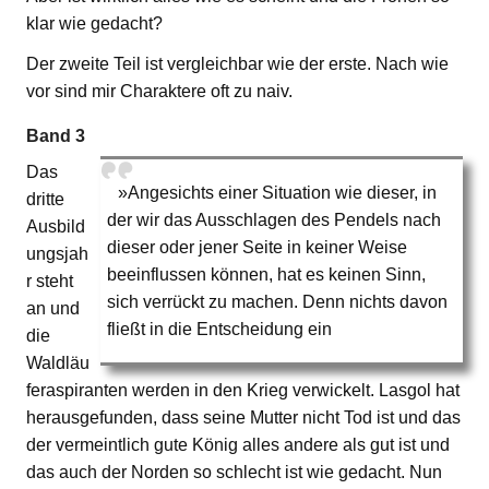
klar wie gedacht?
Der zweite Teil ist vergleichbar wie der erste. Nach wie
vor sind mir Charaktere oft zu naiv.
Band 3
Das
»Angesichts einer Situation wie dieser, in
dritte
der wir das Ausschlagen des Pendels nach
Ausbild
dieser oder jener Seite in keiner Weise
ungsjah
beeinflussen können, hat es keinen Sinn,
r steht
sich verrückt zu machen. Denn nichts davon
an und
fließt in die Entscheidung ein
die
Waldläu
feraspiranten werden in den Krieg verwickelt. Lasgol hat
herausgefunden, dass seine Mutter nicht Tod ist und das
der vermeintlich gute König alles andere als gut ist und
das auch der Norden so schlecht ist wie gedacht. Nun