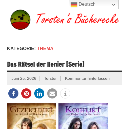
Zum
Deutsch
Inhalt
springen
Torsten's
Buchserien, Bücher, Filme, Reisen
Bücherecke
KATEGORIE:
THEMA
Das Rätsel der Ilenier [Serie]
Juni 25, 2026
Torsten
Kommentar hinterlassen