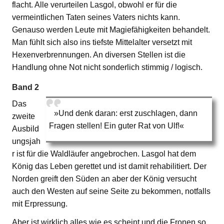
flacht. Alle verurteilen Lasgol, obwohl er für die
vermeintlichen Taten seines Vaters nichts kann.
Genauso werden Leute mit Magiefähigkeiten behandelt.
Man fühlt sich also ins tiefste Mittelalter versetzt mit
Hexenverbrennungen. An diversen Stellen ist die
Handlung ohne Not nicht sonderlich stimmig / logisch.
Band 2
Das
»Und denk daran: erst zuschlagen, dann
zweite
Fragen stellen! Ein guter Rat von Ulf!«
Ausbild
ungsjah
r ist für die Waldläufer angebrochen. Lasgol hat dem
König das Leben gerettet und ist damit rehabilitiert. Der
Norden greift den Süden an aber der König versucht
auch den Westen auf seine Seite zu bekommen, notfalls
mit Erpressung.
Aber ist wirklich alles wie es scheint und die Fronen so