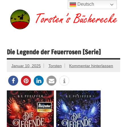
Zum
Deutsch
Inhalt
springen
Torsten's
Buchserien, Bücher, Filme, Reisen
Bücherecke
Die Legende der Feuerrosen [Serie]
Januar 10, 2025
Torsten
Kommentar hinterlassen