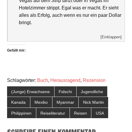
Vegas auf dem Strip tanzt oder in Vegas im
Hotelzimmer strippt. Egal was er macht. Er sieht
alles als Erfolg, auch wenn es nur ein paar Dollar
bringt.
[Einklappen]
Gefällt mir:
Schlagwörter:
Buch
,
Herausragend
,
Rezension
(Junge) Erwachsene
Fidschi
Jugendliche
Kanada
Mexiko
Myanmar
Nick Martin
Philippinen
Reiseliteratur
Reisen
USA