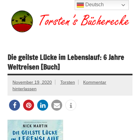
Zum
Deutsch
Inhalt
springen
Torsten's
Buchserien, Bücher, Filme, Reisen
Bücherecke
Die geilste Lücke im Lebenslauf: 6 Jahre
Weltreisen [Buch]
November 19, 2020
Torsten
Kommentar
hinterlassen