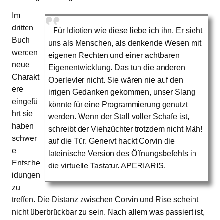
Im
dritten
Für Idiotien wie diese liebe ich ihn. Er sieht
Buch
uns als Menschen, als denkende Wesen mit
werden
eigenen Rechten und einer achtbaren
neue
Eigenentwicklung. Das tun die anderen
Charakt
Oberlevler nicht. Sie wären nie auf den
ere
irrigen Gedanken gekommen, unser Slang
eingefü
könnte für eine Programmierung genutzt
hrt sie
werden. Wenn der Stall voller Schafe ist,
haben
schreibt der Viehzüchter trotzdem nicht Mäh!
schwer
auf die Tür. Genervt hackt Corvin die
e
lateinische Version des Öffnungsbefehls in
Entsche
die virtuelle Tastatur. APERIARIS.
idungen
zu
treffen. Die Distanz zwischen Corvin und Rise scheint
nicht überbrückbar zu sein. Nach allem was passiert ist,