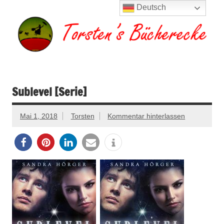
Zum
Deutsch
Inhalt
springen
Torsten's
Buchserien, Bücher, Filme, Reisen
Bücherecke
Sublevel [Serie]
Mai 1, 2018
Torsten
Kommentar hinterlassen