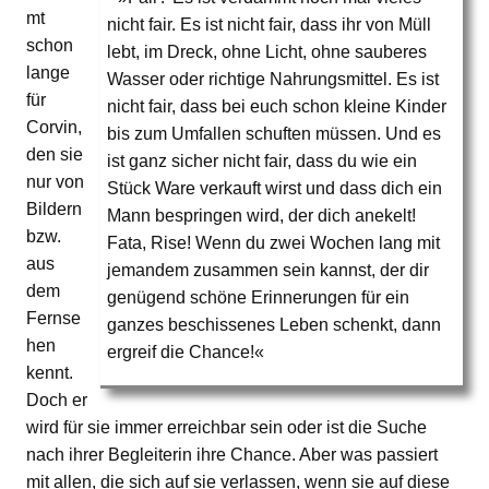
mt
nicht fair. Es ist nicht fair, dass ihr von Müll
schon
lebt, im Dreck, ohne Licht, ohne sauberes
lange
Wasser oder richtige Nahrungsmittel. Es ist
für
nicht fair, dass bei euch schon kleine Kinder
Corvin,
bis zum Umfallen schuften müssen. Und es
den sie
ist ganz sicher nicht fair, dass du wie ein
nur von
Stück Ware verkauft wirst und dass dich ein
Bildern
Mann bespringen wird, der dich anekelt!
bzw.
Fata, Rise! Wenn du zwei Wochen lang mit
aus
jemandem zusammen sein kannst, der dir
dem
genügend schöne Erinnerungen für ein
Fernse
ganzes beschissenes Leben schenkt, dann
hen
ergreif die Chance!«
kennt.
Doch er
wird für sie immer erreichbar sein oder ist die Suche
nach ihrer Begleiterin ihre Chance. Aber was passiert
mit allen, die sich auf sie verlassen, wenn sie auf diese