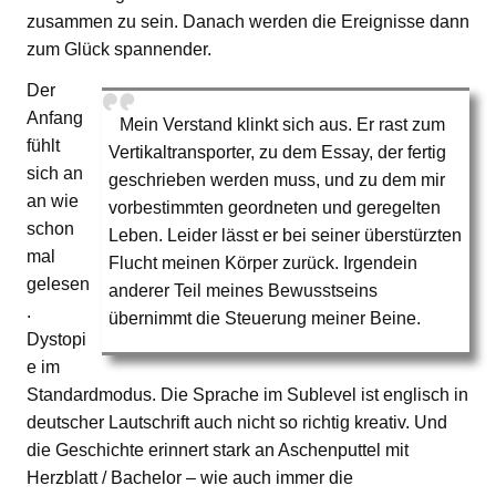
zusammen zu sein. Danach werden die Ereignisse dann
zum Glück spannender.
Der
Anfang
Mein Verstand klinkt sich aus. Er rast zum
fühlt
Vertikaltransporter, zu dem Essay, der fertig
sich an
geschrieben werden muss, und zu dem mir
an wie
vorbestimmten geordneten und geregelten
schon
Leben. Leider lässt er bei seiner überstürzten
mal
Flucht meinen Körper zurück. Irgendein
gelesen
anderer Teil meines Bewusstseins
.
übernimmt die Steuerung meiner Beine.
Dystopi
e im
Standardmodus. Die Sprache im Sublevel ist englisch in
deutscher Lautschrift auch nicht so richtig kreativ. Und
die Geschichte erinnert stark an Aschenputtel mit
Herzblatt / Bachelor – wie auch immer die