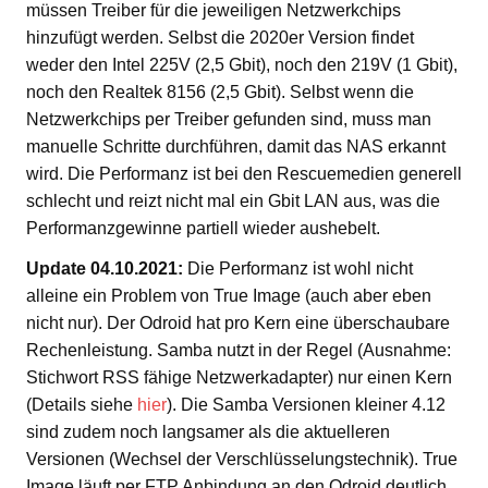
müssen Treiber für die jeweiligen Netzwerkchips
hinzufügt werden. Selbst die 2020er Version findet
weder den Intel 225V (2,5 Gbit), noch den 219V (1 Gbit),
noch den Realtek 8156 (2,5 Gbit). Selbst wenn die
Netzwerkchips per Treiber gefunden sind, muss man
manuelle Schritte durchführen, damit das NAS erkannt
wird. Die Performanz ist bei den Rescuemedien generell
schlecht und reizt nicht mal ein Gbit LAN aus, was die
Performanzgewinne partiell wieder aushebelt.
Update 04.10.2021:
Die Performanz ist wohl nicht
alleine ein Problem von True Image (auch aber eben
nicht nur). Der Odroid hat pro Kern eine überschaubare
Rechenleistung. Samba nutzt in der Regel (Ausnahme:
Stichwort RSS fähige Netzwerkadapter) nur einen Kern
(Details siehe
hier
). Die Samba Versionen kleiner 4.12
sind zudem noch langsamer als die aktuelleren
Versionen (Wechsel der Verschlüsselungstechnik). True
Image läuft per FTP Anbindung an den Odroid deutlich