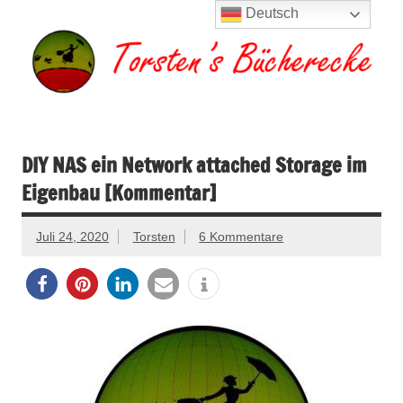
Zum
Deutsch
Inhalt
springen
Torsten's
Buchserien, Bücher, Filme, Reisen
Bücherecke
DIY NAS ein Network attached Storage im
Eigenbau [Kommentar]
Juli 24, 2020
Torsten
6 Kommentare