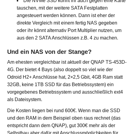
Die NVMe SSD könnt ihr auch gegen eine Karte
tauschen, mit der weitere SATA Festplatten
angesteuert werden können. Dann ist eher der
direkte Vergleich mit einem fertig NAS gegeben
oder ihr könnt alternativ Port Multiplier nutzen, um
aus den 2 SATA Anschlüssen z.B. 4 zu machen.
Und ein NAS von der Stange?
Am ehesten vergleichbar ist aktuell der QNAP TS-453D-
4G. Der bietet 4 Bays (also doppelt so viel wie der
Odroid H2+ Anschlüsse hat, 2×2,5 Gbit, 4GB Ram statt
32GB, keine 1TB SSD für das Betriebssystem) ein
vorgegebenes Betriebssystem und ausschließlich ext4
als Dateisystem.
Die Kosten liegen bei rund 600€. Wenn man die SSD
und den RAM in dem Beispiel oben raus rechnet (das
entspricht dann dem QNAP), gut 300€ mehr als der
Selbstbau aber dafür mit Anschlussmöglichkeiten für