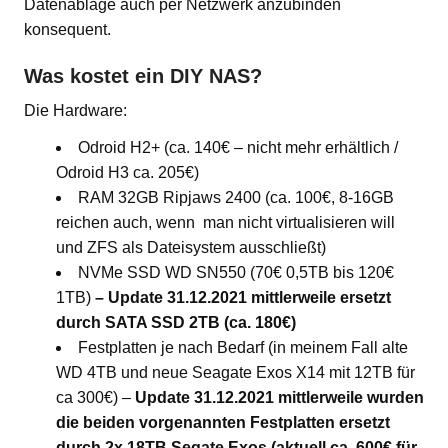
Datenablage auch per Netzwerk anzubinden
konsequent.
Was kostet ein DIY NAS?
Die Hardware:
Odroid H2+ (ca. 140€ – nicht mehr erhältlich /
Odroid H3 ca. 205€)
RAM 32GB Ripjaws 2400 (ca. 100€, 8-16GB
reichen auch, wenn man nicht virtualisieren will
und ZFS als Dateisystem ausschließt)
NVMe SSD WD SN550 (70€ 0,5TB bis 120€
1TB)
– Update 31.12.2021 mittlerweile ersetzt
durch SATA SSD 2TB (ca. 180€)
Festplatten je nach Bedarf (in meinem Fall alte
WD 4TB und neue Seagate Exos X14 mit 12TB für
ca 300€) –
Update 31.12.2021 mittlerweile wurden
die beiden vorgenannten Festplatten ersetzt
durch 2x 18TB Segate Exos (aktuell ca. 600€ für