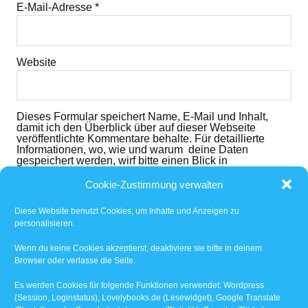
E-Mail-Adresse
*
Website
Dieses Formular speichert Name, E-Mail und Inhalt,
damit ich den Überblick über auf dieser Webseite
veröffentlichte Kommentare behalte. Für detaillierte
Informationen, wo, wie und warum deine Daten
gespeichert werden, wirf bitte einen Blick in
die
Datenschutzerklärung
. Mit dem der dem folgenden
Button nimmst du diese zur Kenntnis und akzeptierst
Cookie-Zustimmung verwalten
den Inhalt.
Diese Website benutzt Cookies, um Inhalte und Anzeigen zu
Ich habe die
Datenschutzerklärung
gelesen und
personalisieren.
akzeptiert.
*
Wenn du keine Cookies akzeptierst, deaktiviere sie bitte in deinem
Browser oder verlasse die Seite.
Benachrichtige mich über nachfolgende Kommentare
via E-Mail.
Es werden Cookies für folgende Funktionen verwendet: Wordpress
(Session, Loginstatus), Lovelybooks.de (Lesewidget), Google Translate