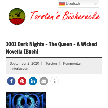
Zum
Deutsch
Inhalt
springen
Torsten's
Buchserien, Bücher, Filme, Reisen
Bücherecke
1001 Dark Nights – The Queen – A Wicked
Novella [Buch]
September 2, 2020
Torsten
Kommentar
hinterlassen