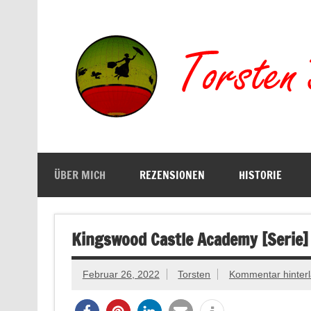
Zum
Inhalt
springen
Buchserien, Bücher, Filme, Reisen
ÜBER MICH
REZENSIONEN
HISTORIE
Kingswood Castle Academy [Serie]
Februar 26, 2022
Torsten
Kommentar hinter