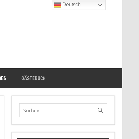
Deutsch
n's Bücherecke
HES
GÄSTEBUCH