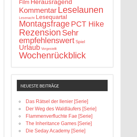
Herausragend
Film
Leselaunen
Kommentar
Lesequartal
Lesenacht
Montagsfrage
PCT Hike
Rezension
Sehr
empfehlenswert
Spiel
Urlaub
Vorgestellt
Wochenrückblick
NEUESTE BEITRÄGE
Das Rätsel der Ilenier [Serie]
Der Weg des Waldläufers [Serie]
Flammenverfluchte Fae [Serie]
The Inheritance Games [Serie]
Die Seday Academy [Serie]