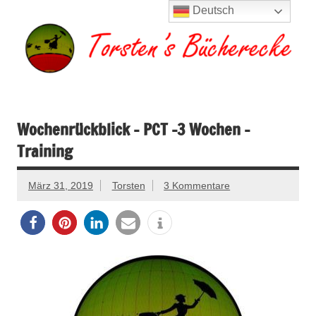
Zum
Deutsch
Inhalt
springen
Torsten's
Buchserien, Bücher, Filme, Reisen
Bücherecke
Wochenrückblick – PCT -3 Wochen –
Training
März 31, 2019
Torsten
3 Kommentare