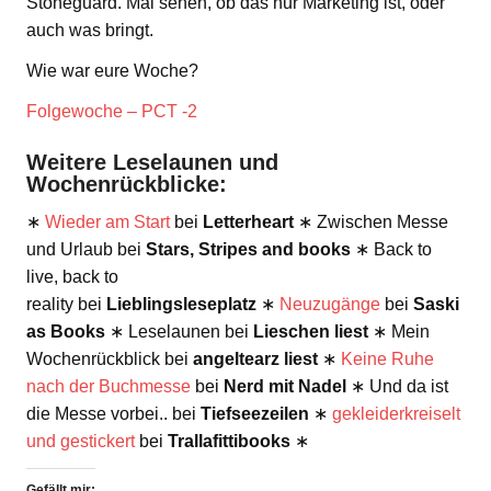
Stoneguard. Mal sehen, ob das nur Marketing ist, oder
auch was bringt.
Wie war eure Woche?
Folgewoche – PCT -2
Weitere Leselaunen und
Wochenrückblicke:
∗
Wieder am Start
bei
Letterheart
∗ Zwischen Messe
und Urlaub bei
Stars, Stripes and books
∗ Back to
live, back to
reality bei
Lieblingsleseplatz
∗
Neuzugänge
bei
Saski
as Books
∗ Leselaunen bei
Lieschen liest
∗ Mein
Wochenrückblick bei
angeltearz liest
∗
Keine Ruhe
nach der Buchmesse
bei
Nerd mit Nadel
∗ Und da ist
die Messe vorbei.. bei
Tiefseezeilen
∗
gekleiderkreiselt
und gestickert
bei
Trallafittibooks
∗
Gefällt mir: