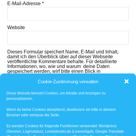
E-Mail-Adresse
*
Website
Dieses Formular speichert Name, E-Mail und Inhalt,
damit ich den Überblick über auf dieser Webseite
veröffentlichte Kommentare behalte. Für detaillierte
Informationen, wo, wie und warum deine Daten
gespeichert werden, wirf bitte einen Blick in
die
Datenschutzerklärung
. Mit dem der dem folgenden
Button nimmst du diese zur Kenntnis und akzeptierst
Cookie-Zustimmung verwalten
den Inhalt.
Diese Website benutzt Cookies, um Inhalte und Anzeigen zu
Ich habe die
Datenschutzerklärung
gelesen und
personalisieren.
akzeptiert.
*
Wenn du keine Cookies akzeptierst, deaktiviere sie bitte in deinem
Browser oder verlasse die Seite.
Benachrichtige mich über nachfolgende Kommentare
via E-Mail.
Es werden Cookies für folgende Funktionen verwendet: Wordpress
(Session, Loginstatus), Lovelybooks.de (Lesewidget), Google Translate