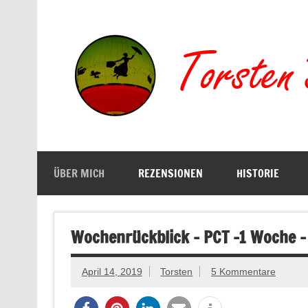
Zum
Inhalt
springen
Buchserien, Bücher, Filme, Reisen
ÜBER MICH
REZENSIONEN
HISTORIE
Wochenrückblick – PCT -1 Woche –
April 14, 2019
Torsten
5 Kommentare