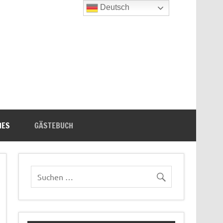
Deutsch
n's Bücherecke
HES
GÄSTEBUCH