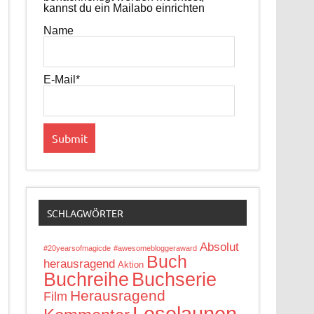
kannst du ein Mailabo einrichten
Name
E-Mail*
SCHLAGWÖRTER
Absolut
#20yearsofmagicde
#awesomebloggeraward
Buch
herausragend
Aktion
Buchreihe
Buchserie
Herausragend
Film
Leselaunen