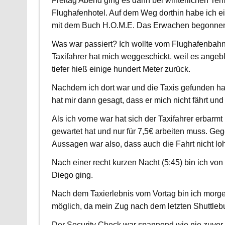
Freitag Abend ging es dann bei winterlichen Tem
Flughafenhotel. Auf dem Weg dorthin habe ich 
mit dem Buch H.O.M.E. Das Erwachen begonne
Was war passiert? Ich wollte vom Flughafenbahnh
Taxifahrer hat mich weggeschickt, weil es angebl
tiefer hieß einige hundert Meter zurück.
Nachdem ich dort war und die Taxis gefunden hat
hat mir dann gesagt, dass er mich nicht fährt und 
Als ich vorne war hat sich der Taxifahrer erbarm
gewartet hat und nur für 7,5€ arbeiten muss. Ge
Aussagen war also, dass auch die Fahrt nicht loh
Nach einer recht kurzen Nacht (5:45) bin ich vo
Diego ging.
Nach dem Taxierlebnis vom Vortag bin ich morge
möglich, da mein Zug nach dem letzten Shuttlebu
Der Security Check war spannend wie nie zuvor