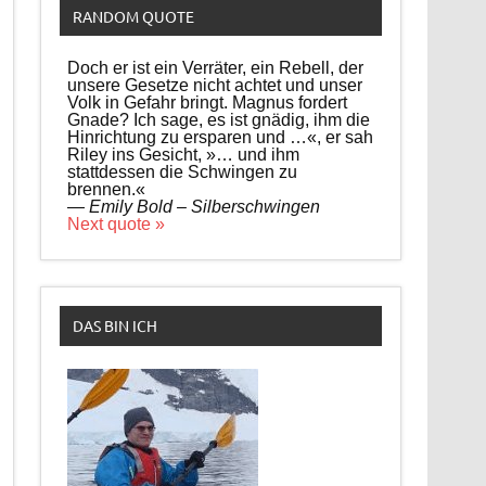
RANDOM QUOTE
Doch er ist ein Verräter, ein Rebell, der
unsere Gesetze nicht achtet und unser
Volk in Gefahr bringt. Magnus fordert
Gnade? Ich sage, es ist gnädig, ihm die
Hinrichtung zu ersparen und …«, er sah
Riley ins Gesicht, »… und ihm
stattdessen die Schwingen zu
brennen.«
—
Emily Bold – Silberschwingen
Next quote »
DAS BIN ICH