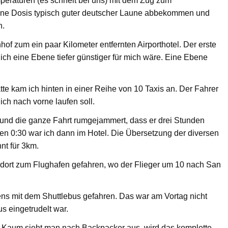
peraturen (es schneit bei uns) mit dem Zug zum
eine Dosis typisch guter deutscher Laune abbekommen und
n.
of zum ein paar Kilometer entfernten Airporthotel. Der erste
ich eine Ebene tiefer günstiger für mich wäre. Eine Ebene
te kam ich hinten in einer Reihe von 10 Taxis an. Der Fahrer
ich nach vorne laufen soll.
t und die ganze Fahrt rumgejammert, dass er drei Stunden
gen 0:30 war ich dann im Hotel. Die Übersetzung der diversen
nt für 3km.
n dort zum Flughafen gefahren, wo der Flieger um 10 nach San
ns mit dem Shuttlebus gefahren. Das war am Vortag nicht
s eingetrudelt war.
. Kaum sieht man nach Backpacker aus, wird das komplette