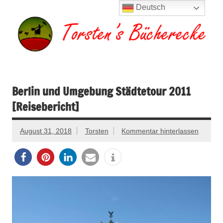
Zum
Deutsch
Inhalt
springen
Torsten's
Buchserien, Bücher, Filme, Reisen
Bücherecke
Berlin und Umgebung Städtetour 2011
[Reisebericht]
August 31, 2018
Torsten
Kommentar hinterlassen