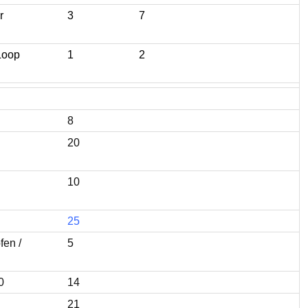
r
3
7
 Loop
1
2
8
20
10
25
fen /
5
0
14
21