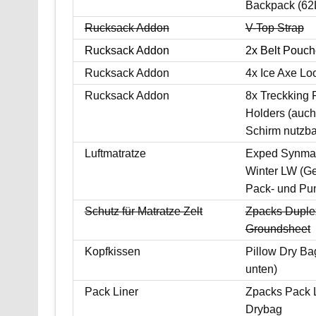
Backpack (62
Rucksack Addon
V-Top Strap
Rucksack Addon
2x Belt Pouc
Rucksack Addon
4x Ice Axe Lo
Rucksack Addon
8x Treckking 
Holders (auch
Schirm nutzba
Luftmatratze
Exped Synma
Winter LW (Ge
Pack- und Pu
Schutz für Matratze Zelt
Zpacks Duple
Groundsheet
Kopfkissen
Pillow Dry Ba
unten)
Pack Liner
Zpacks Pack 
Drybag