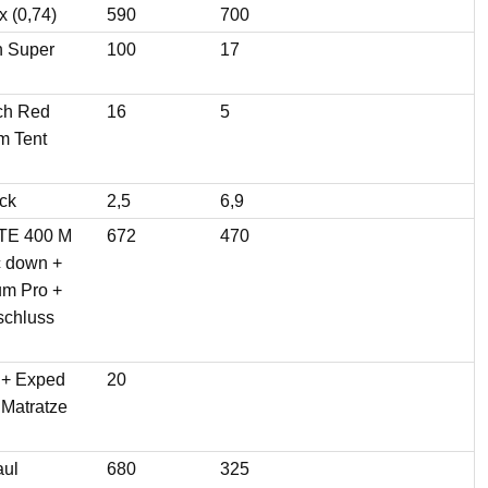
 (0,74)
590
700
h Super
100
17
ch Red
16
5
m Tent
ck
2,5
6,9
TE 400 M
672
470
c down +
um Pro +
chluss
 + Exped
20
 Matratze
aul
680
325