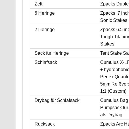
Zelt
Zpacks Duplex
6 Heringe
Zpacks 7 inc
Sonic Stakes
2 Heringe
Zpacks 6.5 in
Tough Titaniu
Stakes
Sack für Heringe
Tent Stake Sa
Schlafsack
Cumulus X-LI
+ hydrophobi
Pertex Quant
5mm Reißvers
1:1 (Custom)
Drybag für Schlafsack
Cumulus Bag
Pumpsack für
als Drybag
Rucksack
Zpacks Arc H