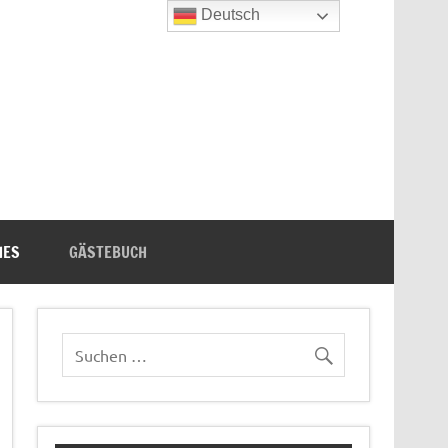
Deutsch
n's Bücherecke
HES
GÄSTEBUCH