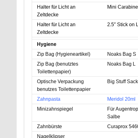
Halter für Licht an
Mini Carabine
Zeltdecke
Halter für Licht an
2.5″ Stick on
Zeltdecke
Hygiene
Zip Bag (Hygieneartikel)
Noaks Bag S
Zip Bag (benutztes
Noaks Bag L
Toilettenpapier)
Optische Verpackung
Big Stuff Sack
benutzes Toilettenpapier
Zahnpasta
Meridol 20ml
Minizahnspiegel
Für Augentrop
Salbe
Zahnbürste
Curaprox 546
Nagelklipser