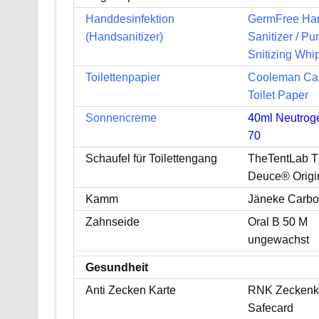
Handdesinfektion
GermFree Ha
(Handsanitizer)
Sanitizer / Pu
Snitizing Whi
Toilettenpapier
Cooleman Ca
Toilet Paper
Sonnencreme
40ml Neutro
70
Schaufel für Toilettengang
TheTentLab 
Deuce® Origi
Kamm
Jäneke Carb
Zahnseide
Oral B 50 M
ungewachst
Gesundheit
Anti Zecken Karte
RNK Zeckenk
Safecard