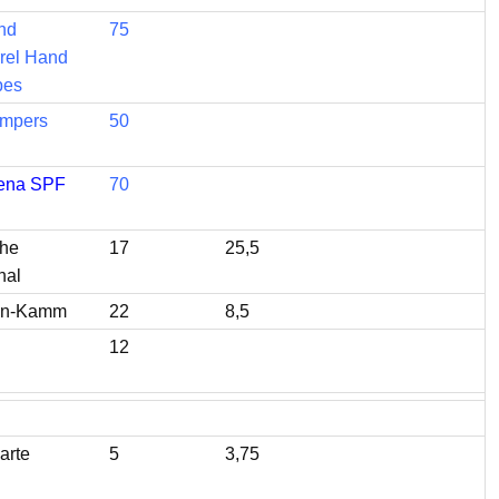
nd
75
rrel Hand
pes
mpers
50
gena SPF
70
The
17
25,5
nal
on-Kamm
22
8,5
12
arte
5
3,75