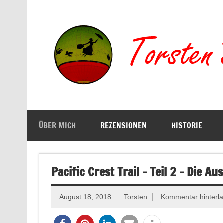
Zum
Inhalt
springen
Buchserien, Bücher, Filme, Reisen
ÜBER MICH
REZENSIONEN
HISTORIE
Pacific Crest Trail – Teil 2 – Die A
August 18, 2018
Torsten
Kommentar hinterl