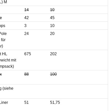
L) M
14
10
he
42
45
ops
3
10
Pole
24
20
 für
r)
t HL
675
202
wicht mit
mpsack)
x
88
100
g (siehe
Liner
51
51,75