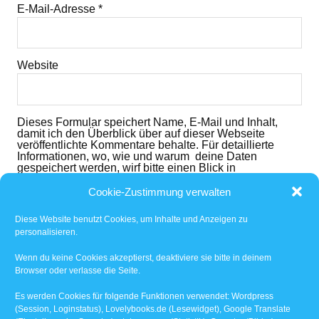
E-Mail-Adresse
*
Website
Dieses Formular speichert Name, E-Mail und Inhalt,
damit ich den Überblick über auf dieser Webseite
veröffentlichte Kommentare behalte. Für detaillierte
Informationen, wo, wie und warum deine Daten
gespeichert werden, wirf bitte einen Blick in
die
Datenschutzerklärung
. Mit dem der dem folgenden
Button nimmst du diese zur Kenntnis und akzeptierst
Cookie-Zustimmung verwalten
den Inhalt.
Diese Website benutzt Cookies, um Inhalte und Anzeigen zu
Ich habe die
Datenschutzerklärung
gelesen und
personalisieren.
akzeptiert.
*
Wenn du keine Cookies akzeptierst, deaktiviere sie bitte in deinem
Browser oder verlasse die Seite.
Benachrichtige mich über nachfolgende Kommentare
via E-Mail.
Es werden Cookies für folgende Funktionen verwendet: Wordpress
(Session, Loginstatus), Lovelybooks.de (Lesewidget), Google Translate