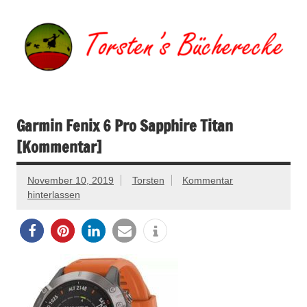
Zum
Inhalt
springen
Torsten's
Buchserien, Bücher, Filme, Reisen
Bücherecke
Garmin Fenix 6 Pro Sapphire Titan
[Kommentar]
November 10, 2019
Torsten
Kommentar
hinterlassen