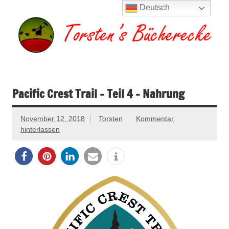
Zum
Deutsch
Inhalt
springen
Torsten's
Buchserien, Bücher, Filme, Reisen
Bücherecke
Pacific Crest Trail – Teil 4 – Nahrung
November 12, 2018
Torsten
Kommentar
hinterlassen