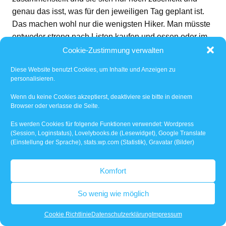
genau das isst, was für den jeweiligen Tag geplant ist.
Das machen wohl nur die wenigsten Hiker. Man müsste
entweder streng nach Listen kaufen und essen oder im
Supermarkt eine Excel File anlegen für jedes
Cookie-Zustimmung verwalten
Lebensmittel und dann ausrechnen was man wann, wie
Diese Website benutzt Cookies, um Inhalte und Anzeigen zu
in welcher Kombination essen darf.
personalisieren.
Wenn du keine Cookies akzeptierst, deaktiviere sie bitte in deinem
Browser oder verlasse die Seite.
Es werden Cookies für folgende Funktionen verwendet: Wordpress
(Session, Loginstatus), Lovelybooks.de (Lesewidget), Google Translate
(Einstellung der Sprache), stats.wp.com (Statistik), Gravatar (Bilder)
Komfort
So wenig wie möglich
Cookie Richtlinie
Datenschutzerklärung
Impressum