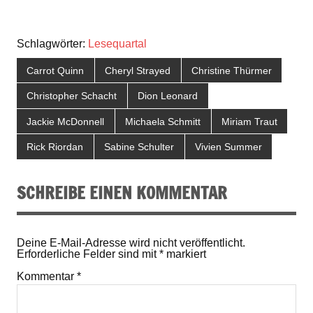
Schlagwörter:
Lesequartal
Carrot Quinn
Cheryl Strayed
Christine Thürmer
Christopher Schacht
Dion Leonard
Jackie McDonnell
Michaela Schmitt
Miriam Traut
Rick Riordan
Sabine Schulter
Vivien Summer
SCHREIBE EINEN KOMMENTAR
Deine E-Mail-Adresse wird nicht veröffentlicht.
Erforderliche Felder sind mit
*
markiert
Kommentar
*