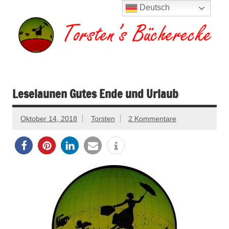
Zum
Deutsch
Inhalt
springen
Torsten's
Buchserien, Bücher, Filme, Reisen
Bücherecke
Leselaunen Gutes Ende und Urlaub
Oktober 14, 2018
Torsten
2 Kommentare