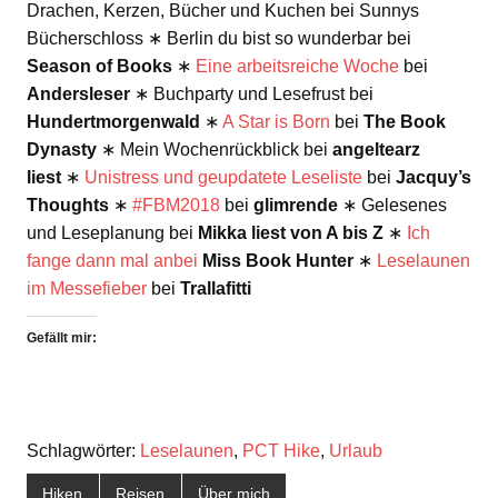
Drachen, Kerzen, Bücher und Kuchen bei Sunnys
Bücherschloss ∗ Berlin du bist so wunderbar bei
Season of Books
∗
Eine arbeitsreiche Woche
bei
Andersleser
∗ Buchparty und Lesefrust bei
Hundertmorgenwald
∗
A Star is Born
bei
The Book
Dynasty
∗ Mein Wochenrückblick bei
angeltearz
liest
∗
Unistress und geupdatete Leseliste
bei
Jacquy’s
Thoughts
∗
#FBM2018
bei
glimrende
∗ Gelesenes
und Leseplanung bei
Mikka liest von A bis Z
∗
Ich
fange dann mal anbei
Miss Book Hunter
∗
Leselaunen
im Messefieber
bei
Trallafitti
Gefällt mir:
Schlagwörter:
Leselaunen
,
PCT Hike
,
Urlaub
Hiken
Reisen
Über mich