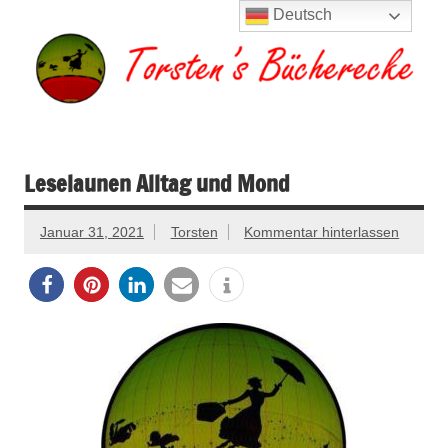
Zum
Deutsch
Inhalt
springen
Torsten's
Buchserien, Bücher, Filme, Reisen
Bücherecke
Leselaunen Alltag und Mond
Januar 31, 2021
Torsten
Kommentar hinterlassen