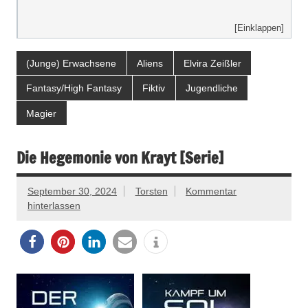
[Einklappen]
(Junge) Erwachsene
Aliens
Elvira Zeißler
Fantasy/High Fantasy
Fiktiv
Jugendliche
Magier
Die Hegemonie von Krayt [Serie]
September 30, 2024
Torsten
Kommentar
hinterlassen