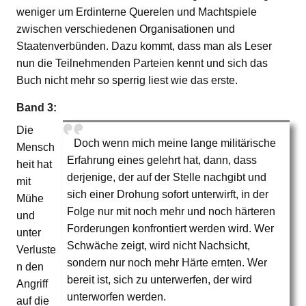
weniger um Erdinterne Querelen und Machtspiele
zwischen verschiedenen Organisationen und
Staatenverbünden. Dazu kommt, dass man als Leser
nun die Teilnehmenden Parteien kennt und sich das
Buch nicht mehr so sperrig liest wie das erste.
Band 3:
Die
Doch wenn mich meine lange militärische
Mensch
Erfahrung eines gelehrt hat, dann, dass
heit hat
derjenige, der auf der Stelle nachgibt und
mit
sich einer Drohung sofort unterwirft, in der
Mühe
Folge nur mit noch mehr und noch härteren
und
Forderungen konfrontiert werden wird. Wer
unter
Schwäche zeigt, wird nicht Nachsicht,
Verluste
sondern nur noch mehr Härte ernten. Wer
n den
bereit ist, sich zu unterwerfen, der wird
Angriff
unterworfen werden.
auf die