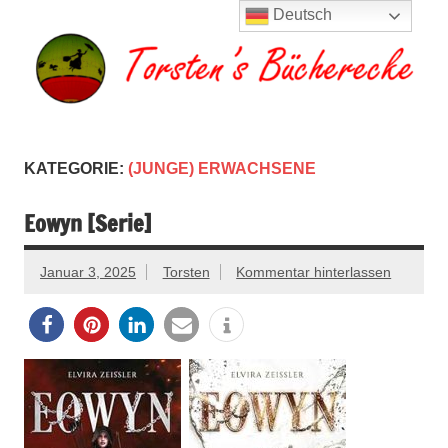
Zum
Deutsch
Inhalt
springen
Torsten's
Buchserien, Bücher, Filme, Reisen
Bücherecke
KATEGORIE:
(JUNGE) ERWACHSENE
Eowyn [Serie]
Januar 3, 2025
Torsten
Kommentar hinterlassen