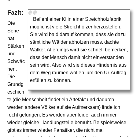
Fazit:
Befiehl einer KI in einer Streichholzfabrik,
Die
möglichst viele Streichhölzer herzustellen.
Serie
Sie wird bald darauf kommen, dass sie dazu
hat
sämtliche Wälder abholzen muss, dachte
Stärken
Walker. Allerdings wird sie schnell bemerken,
und
dass der Mensch damit nicht einverstanden
Schwäc
sein wird. Also wird sie dieses Hindernis aus
hen.
dem Weg räumen wollen, um den Ur-Auftrag
Die
erfüllen zu können.
Grundg
eschich
te (die Menschheit findet ein Artefakt und dadurch
werden andere Völker auf sie Aufmerksam) finde ich
recht gelungen. Es werden aber leider auch immer
wieder gleiche Handlungsteile bemüht. Beispielsweise
gibt es immer wieder Fanatiker, die nicht mal