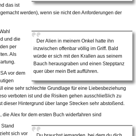
d das ist
s gemacht werden), wenn sie nicht den Anforderungen der
 Wahl
nd und die
Der Alien in meinem Onkel hatte ihn
rden per
inzwischen offenbar völlig im Griff. Bald
ten. Als
würde er sich mit den Krallen aus seinem
artung.
Bauch herausgraben und einen Stepptanz
quer über mein Bett aufführen.
USA vor dem
utigen
ll eine sehr schlechte Grundlage für eine Liebesbeziehung
so verboten ist und die Risiken gehen ausschließlich zu
st dieser Hintergrund über lange Strecken sehr abstoßend.
 die Alex for dem ersten Buch widerfahren sind
 Stand
zieht sich vor
Du brauchst jemanden, bei dem du dich