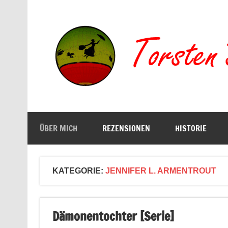
Zum
Inhalt
springen
Buchserien, Bücher, Filme, Reisen
ÜBER MICH
REZENSIONEN
HISTORIE
KATEGORIE:
JENNIFER L. ARMENTROUT
Dämonentochter [Serie]