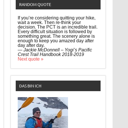
RANDOM QUOTE
If you’re considering quitting your hike,
wait a week. Then re-think your
decision. The PCT is an incredible trail.
Every difficult situation is followed by
something great. The scenery alone is
enough to keep you amazed day after
day after day.
—
Jackie McDonnell – Yogi’s Pacific
Crest Trail Handbook 2018-2019
Next quote »
DAS BIN ICH