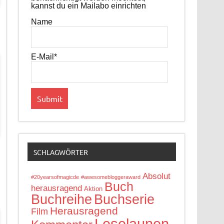
kannst du ein Mailabo einrichten
Name
E-Mail*
SCHLAGWÖRTER
Absolut
#20yearsofmagicde
#awesomebloggeraward
Buch
herausragend
Aktion
Buchreihe
Buchserie
Herausragend
Film
Leselaunen