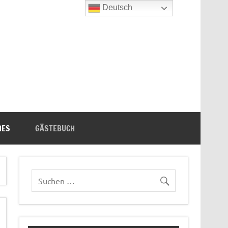
Deutsch
n's Bücherecke
HES
GÄSTEBUCH