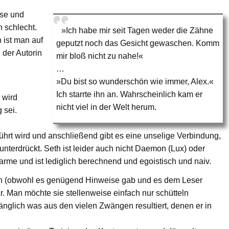
sse und
 schlecht.
»Ich habe mir seit Tagen weder die Zähne
 ist man auf
geputzt noch das Gesicht gewaschen. Komm
der Autorin
mir bloß nicht zu nahe!«
…
»Du bist so wunderschön wie immer, Alex.«
Ich starrte ihn an. Wahrscheinlich kam er
 wird
nicht viel in der Welt herum.
 sei.
ührt wird und anschließend gibt es eine unselige Verbindung,
unterdrückt. Seth ist leider auch nicht Daemon (Lux) oder
arme und ist lediglich berechnend und egoistisch und naiv.
t ein (obwohl es genügend Hinweise gab und es dem Leser
ar. Man möchte sie stellenweise einfach nur schütteln
änglich was aus den vielen Zwängen resultiert, denen er in