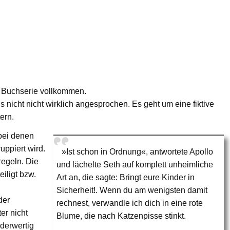
se Buchserie vollkommen.
nicht nicht wirklich angesprochen. Es geht um eine fiktive
ern.
 bei denen
uppiert wird.
»Ist schon in Ordnung«, antwortete Apollo
Regeln. Die
und lächelte Seth auf komplett unheimliche
iligt bzw.
Art an, die sagte: Bringt eure Kinder in
Sicherheit!. Wenn du am wenigsten damit
der
rechnest, verwandle ich dich in eine rote
er nicht
Blume, die nach Katzenpisse stinkt.
derwertig