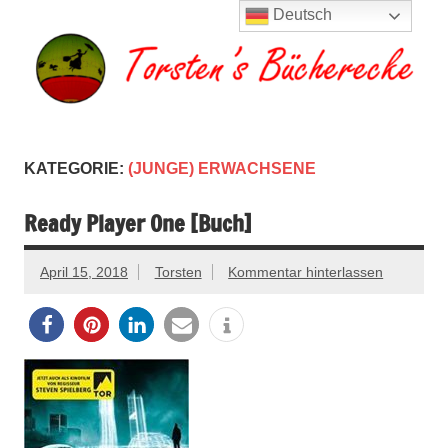
Zum
Deutsch
Inhalt
springen
Torsten's
Buchserien, Bücher, Filme, Reisen
Bücherecke
KATEGORIE:
(JUNGE) ERWACHSENE
Ready Player One [Buch]
April 15, 2018
Torsten
Kommentar hinterlassen