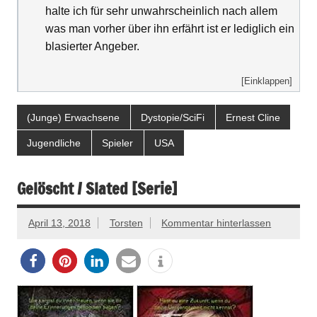
halte ich für sehr unwahrscheinlich nach allem
was man vorher über ihn erfährt ist er lediglich ein
blasierter Angeber.
[Einklappen]
(Junge) Erwachsene
Dystopie/SciFi
Ernest Cline
Jugendliche
Spieler
USA
Gelöscht / Slated [Serie]
April 13, 2018
Torsten
Kommentar hinterlassen