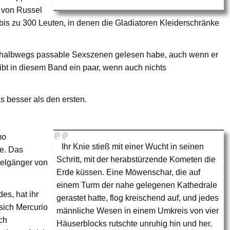
e von Russel
bis zu 300 Leuten, in denen die Gladiatoren Kleiderschränke
ich halbwegs passable Sexszenen gelesen habe, auch wenn er
gibt in diesem Band ein paar, wenn auch nichts
 besser als den ersten.
mo
Ihr Knie stieß mit einer Wucht in seinen
te. Das
Schritt, mit der herabstürzende Kometen die
pelgänger von
Erde küssen. Eine Möwenschar, die auf
einem Turm der nahe gelegenen Kathedrale
es, hat ihr
gerastet hatte, flog kreischend auf, und jedes
 sich Mercurio
männliche Wesen in einem Umkreis von vier
ch
Häuserblocks rutschte unruhig hin und her.