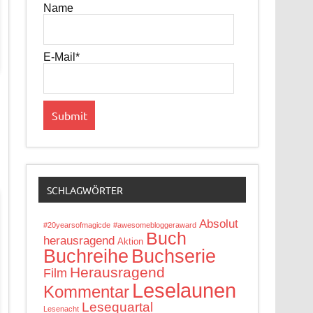
Name
E-Mail*
SCHLAGWÖRTER
Absolut
#20yearsofmagicde
#awesomebloggeraward
Buch
herausragend
Aktion
Buchreihe
Buchserie
Herausragend
Film
Leselaunen
Kommentar
Lesequartal
Lesenacht