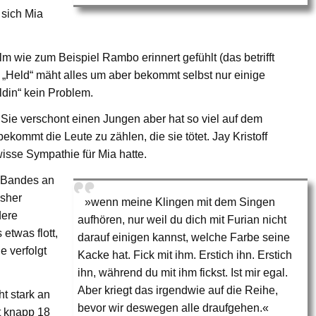
 sich Mia
lm wie zum Beispiel Rambo erinnert gefühlt (das betrifft
„Held“ mäht alles um aber bekommt selbst nur einige
ldin“ kein Problem.
. Sie verschont einen Jungen aber hat so viel auf dem
ommt die Leute zu zählen, die sie tötet. Jay Kristoff
isse Sympathie für Mia hatte.
n Bandes an
isher
»wenn meine Klingen mit dem Singen
dere
aufhören, nur weil du dich mit Furian nicht
etwas flott,
darauf einigen kannst, welche Farbe seine
 verfolgt
Kacke hat. Fick mit ihm. Erstich ihn. Erstich
ihn, während du mit ihm fickst. Ist mir egal.
Aber kriegt das irgendwie auf die Reihe,
t stark an
bevor wir deswegen alle draufgehen.«
t knapp 18