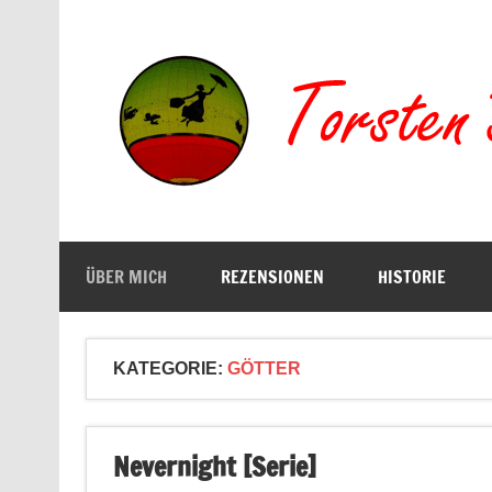
Zum
Inhalt
springen
Buchserien, Bücher, Filme, Reisen
ÜBER MICH
REZENSIONEN
HISTORIE
KATEGORIE:
GÖTTER
Nevernight [Serie]