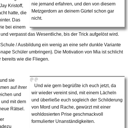
nie jemand erfahren, und den von diesem
ay Kristoff,
Metzgerdorn an deinem Gürtel schon gar
cht hatte, die
nicht.
hinter. Das
wie bei einem
 und verpasst das Wesentliche, bis der Trick aufgelöst wird.
 Schule / Ausbildung ein wenig an eine sehr dunkle Variante
Snape Schüler umbringen). Die Motivation von Mia ist schlicht
bereits wie die Fliegen.
 und sie
Und wie gern begrüßte ich euch jetzt, da
amen auf ihrer
wir wieder vereint sind, mit einem Lächeln
reichen und
und überließe euch sogleich der Schilderung
e und mit dem
von Mord und Rache, gewürzt mit einer
neue Rätsel.
wohldosierten Prise geschmackvoll
er
formulierter Unanständigkeiten.
radezu