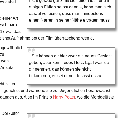
nicht gerade ganz mit sich allein ist – und in
 es dabei
einigen Fällen selbst dann –, kann man sich
darauf verlassen, dass man mindestens
 einer Art
einen Narren in seiner Nähe ertragen muss.
eschmack.
1917 war das
ne shot Aufnahme bot der Film überraschend wenig.
 ungewöhnlich.
zu
Sie können dir hier zwar ein neues Gesicht
l was
geben, aber kein neues Herz. Egal was sie
 Ansatz
dir nehmen, das können sie nicht
bekommen, es sei denn, du lässt es zu.
t ist recht
ingerichtet und während sie zur Jugendlichen heranwächst
 danach aus. Also im Prinzip
Harry Potter
, wo die Mordgelüste
. Der Autor