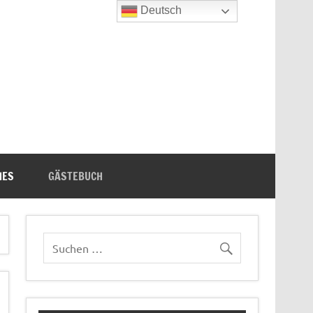
Deutsch
n's Bücherecke
HES
GÄSTEBUCH