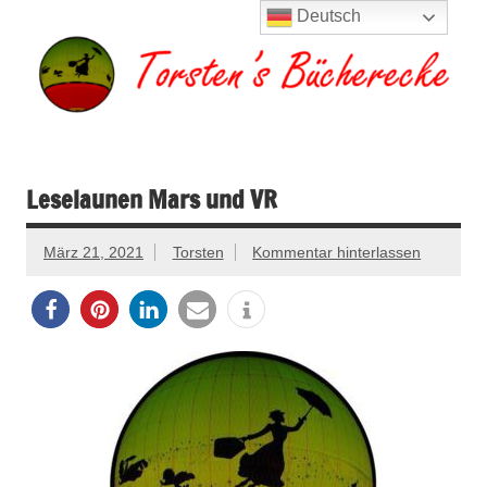
Zum
Deutsch
Inhalt
springen
Torsten's
Buchserien, Bücher, Filme, Reisen
Bücherecke
Leselaunen Mars und VR
März 21, 2021
Torsten
Kommentar hinterlassen