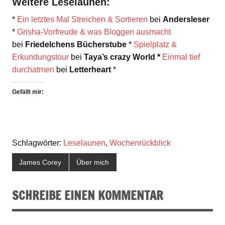
Weitere Leselaunen:
*
Ein letztes Mal Streichen & Sortieren
bei
Andersleser
*
Grisha-Vorfreude & was Bloggen ausmacht
bei
Friedelchens Bücherstube
*
Spielplatz &
Erkundungstour
bei
Taya’s crazy World *
Einmal tief
durchatmen
bei
Letterheart
*
Gefällt mir:
Schlagwörter:
Leselaunen
,
Wochenrückblick
James Corey
Über mich
SCHREIBE EINEN KOMMENTAR