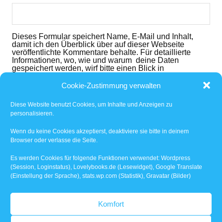
Dieses Formular speichert Name, E-Mail und Inhalt,
damit ich den Überblick über auf dieser Webseite
veröffentlichte Kommentare behalte. Für detaillierte
Informationen, wo, wie und warum deine Daten
gespeichert werden, wirf bitte einen Blick in
die
Datenschutzerklärung
. Mit dem der dem folgenden
Button nimmst du diese zur Kenntnis und akzeptierst
Cookie-Zustimmung verwalten
den Inhalt.
Diese Website benutzt Cookies, um Inhalte und Anzeigen zu
Ich habe die
Datenschutzerklärung
gelesen und
personalisieren.
akzeptiert.
*
Wenn du keine Cookies akzeptierst, deaktiviere sie bitte in deinem
Browser oder verlasse die Seite.
Benachrichtige mich über nachfolgende Kommentare
via E-Mail.
Es werden Cookies für folgende Funktionen verwendet: Wordpress
(Session, Loginstatus), Lovelybooks.de (Lesewidget), Google Translate
(Einstellung der Sprache), stats.wp.com (Statistik), Gravatar (Bilder)
Benachrichtige mich über neue Beiträge via E-Mail.
Komfort