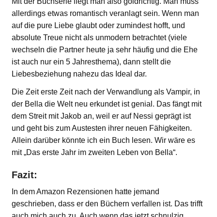
Mit der Buchserie liegt man also goldrichtig. Man muss
allerdings etwas romantisch veranlagt sein. Wenn man
auf die pure Liebe glaubt oder zumindest hofft, und
absolute Treue nicht als unmodern betrachtet (viele
wechseln die Partner heute ja sehr häufig und die Ehe
ist auch nur ein 5 Jahresthema), dann stellt die
Liebesbeziehung nahezu das Ideal dar.
Die Zeit erste Zeit nach der Verwandlung als Vampir, in
der Bella die Welt neu erkundet ist genial. Das fängt mit
dem Streit mit Jakob an, weil er auf Nessi geprägt ist
und geht bis zum Austesten ihrer neuen Fähigkeiten.
Allein darüber könnte ich ein Buch lesen. Wir wäre es
mit „Das erste Jahr im zweiten Leben von Bella“.
Fazit:
In dem Amazon Rezensionen hatte jemand
geschrieben, dass er den Büchern verfallen ist. Das trifft
auch mich auch zu. Auch wenn das jetzt schnulzig