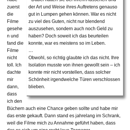
zuerst
der Art und Weise ihres Auftretens genauso
die
gut in Lumpen gehen können. War es nicht
Filme
zu viel des Guten, nicht nur blendend
gesehe
auszusehen, sondern auch noch Geld zu
n und
haben? Doch soweit ich das beurteilen
fand die
konnte, war es meistens so im Leben.
Filme
…
nicht
Obwohl, so richtig glaubte ich das nicht. Ihre
toll. Ich
Isolation musste von ihnen gewollt sein – ich
dachte
konnte mir nicht vorstellen, dass solcher
mir
Schönheit irgendwelche Türen verschlossen
dann,
blieben.
dass
ich den
Büchern auch eine Chance geben sollte und habe mir
das erste gekauft. Dann stand es jahrelang im Schrank,
weil die Filme mich zu Annahme geführt haben, dass