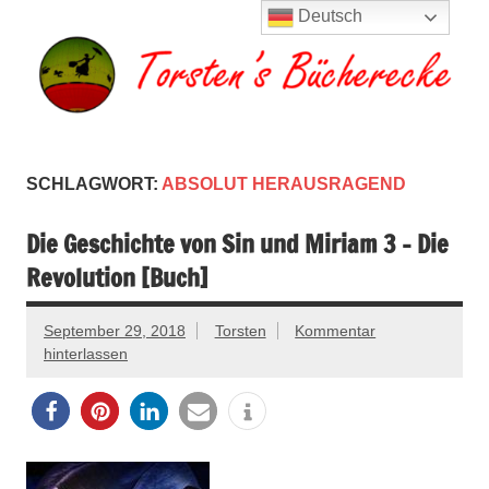
Zum
Deutsch
Inhalt
springen
Torsten's
Buchserien, Bücher, Filme, Reisen
Bücherecke
SCHLAGWORT:
ABSOLUT HERAUSRAGEND
Die Geschichte von Sin und Miriam 3 – Die
Revolution [Buch]
September 29, 2018
Torsten
Kommentar
hinterlassen