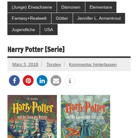
(Junge) Erwachsene
Dämonen
Elementare
Fantasy+Realwelt
Götter
Jennifer L. Armentrout
Jugendliche
USA
Harry Potter [Serie]
März 3, 2018
Torsten
Kommentar hinterlassen