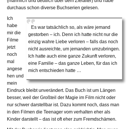
(männlich und deutlich über dem Zielalter) und habe
durchaus schon diverse Buchserien gelesen.
Ich
habe
Es war tatsächlich so, als wäre jemand
mir die
gestorben – ich. Denn ich hatte nicht nur die
Filme
einzig wahre Liebe verloren – falls das noch
jetzt
nicht ausreichte, um jemanden umzubringen.
noch
Ich hatte auch eine ganze Zukunft verloren,
mal
eine Familie – das ganze Leben, für das ich
angese
mich entschieden hatte …
hen und
mein
Eindruck bleibt unverändert. Das Buch ist um Längen
besser, weil der Großteil der Magie im Film nicht oder
nur schwer darstellbar ist. Dazu kommt noch, dass man
in den Filmen die Teenager vom verhalten eher als
Kinder darstellt – das ist oft eher zum Fremdschämen.