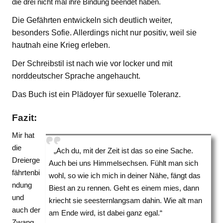
die drei nicht mal ihre Bindung beendet haben.
Die Gefährten entwickeln sich deutlich weiter,
besonders Sofie. Allerdings nicht nur positiv, weil sie
hautnah eine Krieg erleben.
Der Schreibstil ist nach wie vor locker und mit
norddeutscher Sprache angehaucht.
Das Buch ist ein Plädoyer für sexuelle Toleranz.
Fazit:
Mir hat
die
„Ach du, mit der Zeit ist das so eine Sache.
Dreierge
Auch bei uns Himmelsechsen. Fühlt man sich
fährtenbi
wohl, so wie ich mich in deiner Nähe, fängt das
ndung
Biest an zu rennen. Geht es einem mies, dann
und
kriecht sie seesternlangsam dahin. Wie alt man
auch der
am Ende wird, ist dabei ganz egal.“
Zwang