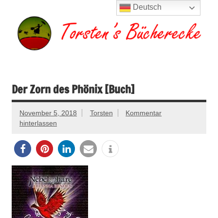
Zum
Deutsch
Inhalt
springen
Torsten's
Buchserien, Bücher, Filme, Reisen
Bücherecke
Der Zorn des Phönix [Buch]
November 5, 2018
Torsten
Kommentar
hinterlassen