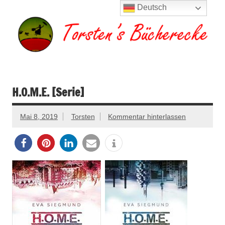
Zum
Deutsch
Inhalt
springen
Torsten's
Buchserien, Bücher, Filme, Reisen
Bücherecke
H.O.M.E. [Serie]
Mai 8, 2019
Torsten
Kommentar hinterlassen