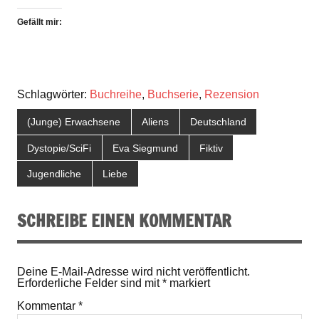
Gefällt mir:
Schlagwörter:
Buchreihe
,
Buchserie
,
Rezension
(Junge) Erwachsene
Aliens
Deutschland
Dystopie/SciFi
Eva Siegmund
Fiktiv
Jugendliche
Liebe
SCHREIBE EINEN KOMMENTAR
Deine E-Mail-Adresse wird nicht veröffentlicht.
Erforderliche Felder sind mit
*
markiert
Kommentar
*