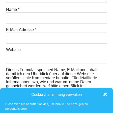
Name
*
E-Mail-Adresse
*
Website
Dieses Formular speichert Name, E-Mail und Inhalt,
damit ich den Überblick über auf dieser Webseite
veröffentlichte Kommentare behalte. Für detaillierte
Informationen, wo, wie und warum deine Daten
gespeichert werden, wirf bitte einen Blick in
die
Datenschutzerklärung
. Mit dem der dem folgenden
Button nimmst du diese zur Kenntnis und akzeptierst
Cookie-Zustimmung verwalten
den Inhalt.
Diese Website benutzt Cookies, um Inhalte und Anzeigen zu
Ich habe die
Datenschutzerklärung
gelesen und
personalisieren.
akzeptiert.
*