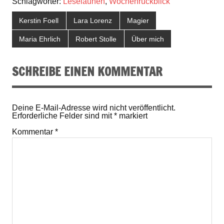
Schlagwörter:
Leselaunen
,
Wochenrückblick
Kerstin Foell
Lara Lorenz
Magier
Maria Ehrlich
Robert Stolle
Über mich
SCHREIBE EINEN KOMMENTAR
Deine E-Mail-Adresse wird nicht veröffentlicht.
Erforderliche Felder sind mit
*
markiert
Kommentar
*