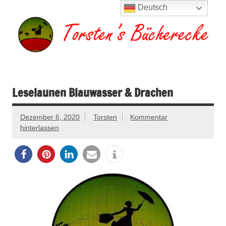
Zum
Deutsch
Inhalt
springen
Torsten's
Buchserien, Bücher, Filme, Reisen
Bücherecke
Leselaunen Blauwasser & Drachen
Dezember 6, 2020
Torsten
Kommentar
hinterlassen