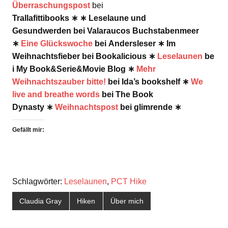
Überraschungspost
bei
Trallafittibooks ∗ ∗ Leselaune und
Gesundwerden bei Valaraucos Buchstabenmeer
∗
Eine Glückswoche
bei Andersleser ∗ Im
Weihnachtsfieber bei Bookalicious ∗
Leselaunen
be
i My Book&Serie&Movie Blog ∗
Mehr
Weihnachtszauber bitte!
bei Ida’s bookshelf ∗
We
live and breathe words
bei The Book
Dynasty ∗
Weihnachtspost
bei glimrende ∗
Gefällt mir:
Schlagwörter:
Leselaunen
,
PCT Hike
Claudia Gray
Hiken
Über mich