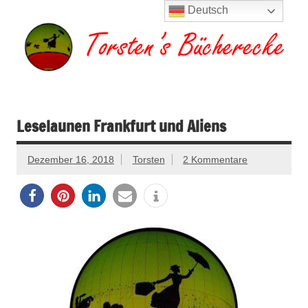
Zum
Deutsch
Inhalt
springen
Torsten's
Buchserien, Bücher, Filme, Reisen
Bücherecke
Leselaunen Frankfurt und Aliens
Dezember 16, 2018
Torsten
2 Kommentare