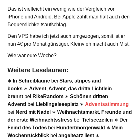
Das ist vielleicht ein wenig wie der Vergleich von
iPhone und Android. Bei Apple zahlt man halt auch den
Bequemlichkeitsaufschlag.
Den VPS habe ich jetzt auch umgezogen, somit ist er
nun 4€ pro Monat günstiger. Kleinvieh macht auch Mist.
Wie war eure Woche?
Weitere Leselaunen:
∗
In Schreiblaune
bei
Stars, stripes and
books
∗
Advent, Advent, das dritte Lichtlein
brennt
bei
RikeRandom
∗
Schönen dritten
Advent!
bei
Lieblingsleseplatz
∗
Adventsstimmung
bei
Nerd mit Nadel
∗
Weihnachtsmarkt, Freunde und
der erste
Weihnachtsstress
bei
Tiefseezeilen
∗
Der
Feind des Todes
bei
Hundertmorgenwald
∗
Mein
Wochenrückblick
bei
angeltearz liest
∗