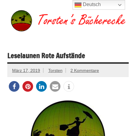
Zum
Deutsch
Inhalt
springen
Torsten's
Buchserien, Bücher, Filme, Reisen
Bücherecke
Leselaunen Rote Aufstände
März 17, 2019
Torsten
2 Kommentare