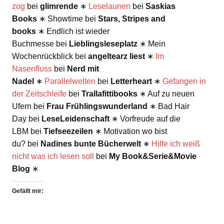
zog
bei
glimrende
∗
Leselaunen
bei
Saskias
Books
∗ Showtime bei
Stars, Stripes and
books
∗ Endlich ist wieder
Buchmesse bei
Lieblingsleseplatz
∗ Mein
Wochenrückblick bei
angeltearz liest
∗
Im
Nasenfluss
bei
Nerd mit
Nadel
∗
Parallelwelten
bei
Letterheart
∗
Gefangen in
der Zeitschleife
bei
Trallafittibooks
∗ Auf zu neuen
Ufern bei
Frau Frühlingswunderland
∗ Bad Hair
Day bei
LeseLeidenschaft
∗ Vorfreude auf die
LBM bei
Tiefseezeilen
∗ Motivation wo bist
du? bei
Nadines bunte Bücherwelt
∗
Hilfe ich weiß
nicht was ich lesen soll
bei
My Book&Serie&Movie
Blog
∗
Gefällt mir: