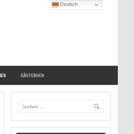
Deutsch
n's Bücherecke
HES
GÄSTEBUCH