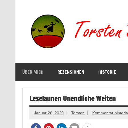
Zum
Inhalt
springen
Buchserien, Bücher, Filme, Reisen
ÜBER MICH
REZENSIONEN
HISTORIE
Leselaunen Unendliche Weiten
Januar 26, 2020
Torsten
Kommentar hinterl