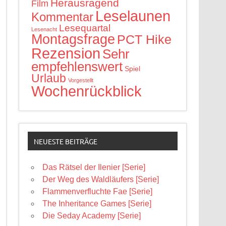
Herausragend
Film
Leselaunen
Kommentar
Lesequartal
Lesenacht
Montagsfrage
PCT Hike
Rezension
Sehr
empfehlenswert
Spiel
Urlaub
Vorgestellt
Wochenrückblick
NEUESTE BEITRÄGE
Das Rätsel der Ilenier [Serie]
Der Weg des Waldläufers [Serie]
Flammenverfluchte Fae [Serie]
The Inheritance Games [Serie]
Die Seday Academy [Serie]