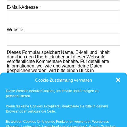
E-Mail-Adresse
*
Website
Dieses Formular speichert Name, E-Mail und Inhalt,
damit ich den Überblick über auf dieser Webseite
veröffentlichte Kommentare behalte. Für detaillierte
Informationen, wo, wie und warum deine Daten
gespeichert werden, wirf bitte einen Blick in
die
Datenschutzerklärung
. Mit dem der dem folgenden
Button nimmst du diese zur Kenntnis und akzeptierst
Cookie-Zustimmung verwalten
den Inhalt.
Diese Website benutzt Cookies, um Inhalte und Anzeigen zu
Ich habe die
Datenschutzerklärung
gelesen und
personalisieren.
akzeptiert.
*
Wenn du keine Cookies akzeptierst, deaktiviere sie bitte in deinem
Browser oder verlasse die Seite.
Benachrichtige mich über nachfolgende Kommentare
via E-Mail.
Es werden Cookies für folgende Funktionen verwendet: Wordpress
(Session, Loginstatus), Lovelybooks.de (Lesewidget), Google Translate