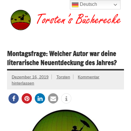
Zum
Deutsch
Inhalt
springen
Torsten's
Buchserien, Bücher, Filme, Reisen
Bücherecke
Montagsfrage: Welcher Autor war deine
literarische Neuentdeckung des Jahres?
Dezember 16, 2019
Torsten
Kommentar
hinterlassen