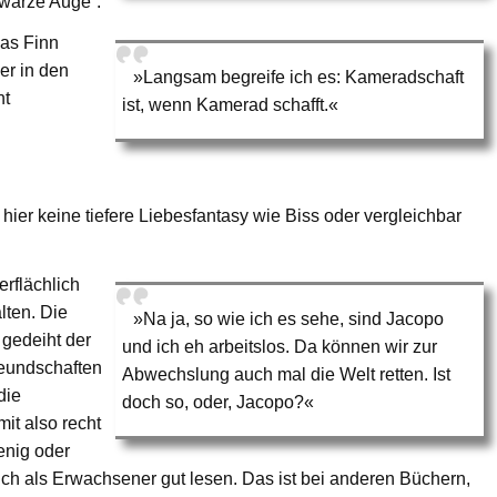
hwarze Auge“.
mas Finn
er in den
»Langsam begreife ich es: Kameradschaft
nt
ist, wenn Kamerad schafft.«
 hier keine tiefere Liebesfantasy wie Biss oder vergleichbar
erflächlich
lten. Die
»Na ja, so wie ich es sehe, sind Jacopo
 gedeiht der
und ich eh arbeitslos. Da können wir zur
eundschaften
Abwechslung auch mal die Welt retten. Ist
die
doch so, oder, Jacopo?«
mit also recht
enig oder
ch als Erwachsener gut lesen. Das ist bei anderen Büchern,