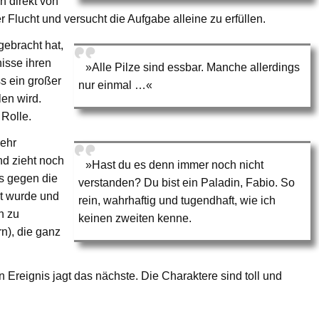
n direkt von
r Flucht und versucht die Aufgabe alleine zu erfüllen.
gebracht hat,
isse ihren
»Alle Pilze sind essbar. Manche allerdings
ss ein großer
nur einmal …«
len wird.
 Rolle.
sehr
nd zieht noch
»Hast du es denn immer noch nicht
ss gegen die
verstanden? Du bist ein Paladin, Fabio. So
rt wurde und
rein, wahrhaftig und tugendhaft, wie ich
h zu
keinen zweiten kenne.
rn), die ganz
 Ereignis jagt das nächste. Die Charaktere sind toll und