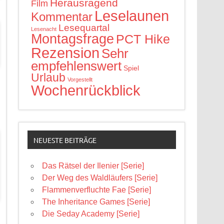
Herausragend
Film
Leselaunen
Kommentar
Lesequartal
Lesenacht
Montagsfrage
PCT Hike
Rezension
Sehr
empfehlenswert
Spiel
Urlaub
Vorgestellt
Wochenrückblick
NEUESTE BEITRÄGE
Das Rätsel der Ilenier [Serie]
Der Weg des Waldläufers [Serie]
Flammenverfluchte Fae [Serie]
The Inheritance Games [Serie]
Die Seday Academy [Serie]