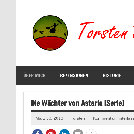
Zum
Inhalt
springen
Buchserien, Bücher, Filme, Reisen
ÜBER MICH
REZENSIONEN
HISTORIE
Die Wächter von Astaria [Serie]
März 30, 2018
Torsten
Kommentar hinterlas