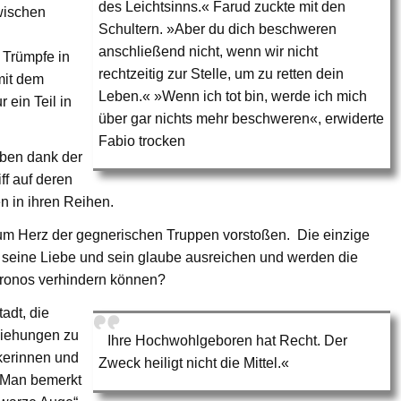
des Leichtsinns.« Farud zuckte mit den
wischen
Schultern. »Aber du dich beschweren
anschließend nicht, wenn wir nicht
 Trümpfe in
rechtzeitig zur Stelle, um zu retten dein
mit dem
Leben.« »Wenn ich tot bin, werde ich mich
 ein Teil in
über gar nichts mehr beschweren«, erwiderte
Fabio trocken
aben dank der
f auf deren
n in ihren Reihen.
um Herz der gegnerischen Truppen vorstoßen. Die einzige
rd seine Liebe und sein glaube ausreichen und werden die
tronos verhindern können?
adt, die
ziehungen zu
Ihre Hochwohlgeboren hat Recht. Der
kerinnen und
Zweck heiligt nicht die Mittel.«
. Man bemerkt