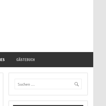
n's Bücherecke
HES
GÄSTEBUCH