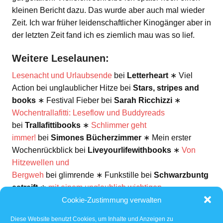
kleinen Bericht dazu. Das wurde aber auch mal wieder
Zeit. Ich war früher leidenschaftlicher Kinogänger aber in
der letzten Zeit fand ich es ziemlich mau was so lief.
Weitere Leselaunen:
Lesenacht und Urlaubsende
bei
Letterheart
∗ Viel
Action bei unglaublicher Hitze bei
Stars, stripes and
books
∗ Festival Fieber bei
Sarah Ricchizzi
∗
Wochentrallafitti: Leseflow und Buddyreads
bei
Trallafittibooks
∗
Schlimmer geht
immer!
bei
Simones Bücherzimmer
∗ Mein erster
Wochenrückblick bei
Liveyourlifewithbooks
∗
Von
Hitzewellen und
Bergweh
bei glimrende ∗ Funkstille bei
Schwarzbuntg
estreift
∗
mit einem unglaublich wichtigen
Cookie-Zustimmung verwalten
Buch
bei
Nessis Bücher
∗
LESEN AM STRAND UND
ANDERE HITZEMASSNAHMEN
bei
Reading
Diese Website benutzt Cookies, um Inhalte und Anzeigen zu