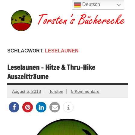
Zum
Deutsch
Inhalt
springen
Torsten's
Buchserien, Bücher, Filme, Reisen
Bücherecke
SCHLAGWORT:
LESELAUNEN
Leselaunen – Hitze & Thru-Hike
Auszeitträume
August 5, 2018
Torsten
5 Kommentare