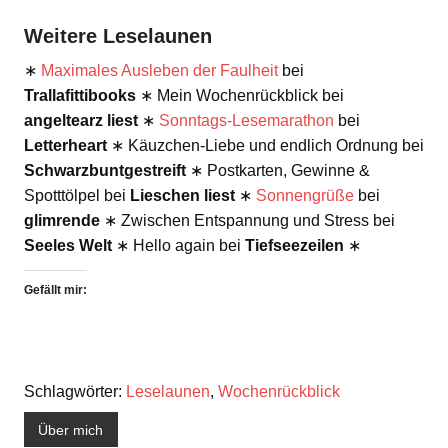
Weitere Leselaunen
∗
Maximales Ausleben der Faulheit
bei
Trallafittibooks
∗ Mein Wochenrückblick bei
angeltearz liest
∗
Sonntags-Lesemarathon
bei
Letterheart
∗ Käuzchen-Liebe und endlich Ordnung bei
Schwarzbuntgestreift
∗ Postkarten, Gewinne &
Spotttölpel bei
Lieschen liest
∗
Sonnengrüße
bei
glimrende
∗ Zwischen Entspannung und Stress bei
Seeles Welt
∗ Hello again bei
Tiefseezeilen
∗
Gefällt mir:
Schlagwörter:
Leselaunen
,
Wochenrückblick
Über mich