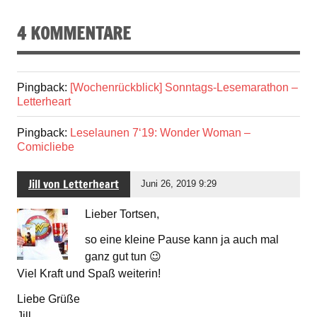
4 KOMMENTARE
Pingback:
[Wochenrückblick] Sonntags-Lesemarathon –
Letterheart
Pingback:
Leselaunen 7‘19: Wonder Woman –
Comicliebe
Jill von Letterheart
Juni 26, 2019 9:29
Lieber Tortsen,
so eine kleine Pause kann ja auch mal
ganz gut tun 😉
Viel Kraft und Spaß weiterin!
Liebe Grüße
Jill