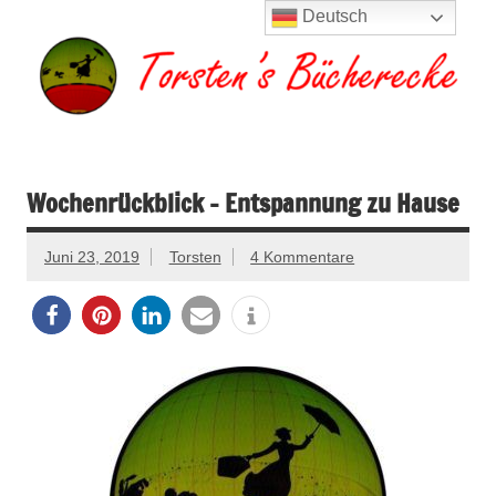
Zum
Deutsch
Inhalt
springen
Torsten's
Buchserien, Bücher, Filme, Reisen
Bücherecke
Wochenrückblick – Entspannung zu Hause
Juni 23, 2019
Torsten
4 Kommentare