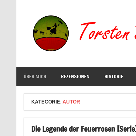
Zum
Inhalt
springen
Buchserien, Bücher, Filme, Reisen
ÜBER MICH
REZENSIONEN
HISTORIE
KATEGORIE:
AUTOR
Die Legende der Feuerrosen [Serie