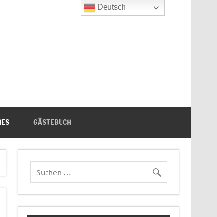
Deutsch
n's Bücherecke
HES
GÄSTEBUCH