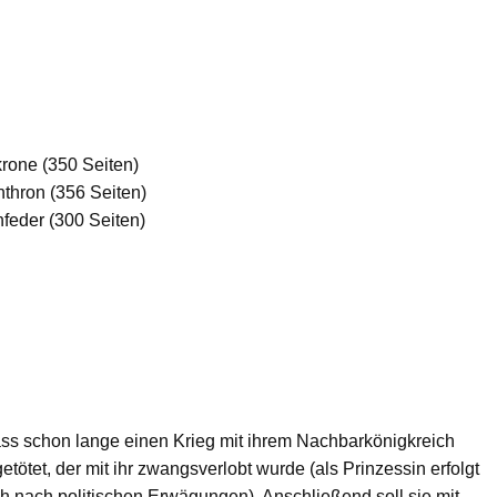
rone (350 Seiten)
thron (356 Seiten)
feder (300 Seiten)
ass schon lange einen Krieg mit ihrem Nachbarkönigkreich
etötet, der mit ihr zwangsverlobt wurde (als Prinzessin erfolgt
ch nach politischen Erwägungen). Anschließend soll sie mit