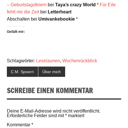
– Geburtstagsfeiern
bei
Taya’s crazy World
*
Für Eile
fehlt mir die Zeit
bei
Letterheart
Abschalten bei
Umivankebookie
*
Gefällt mir:
Schlagwörter:
Leselaunen
,
Wochenrückblick
C.M. Spoerri
Über mich
SCHREIBE EINEN KOMMENTAR
Deine E-Mail-Adresse wird nicht veröffentlicht.
Erforderliche Felder sind mit
*
markiert
Kommentar
*