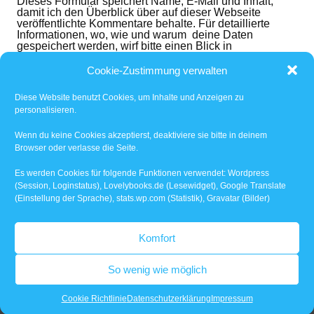
Dieses Formular speichert Name, E-Mail und Inhalt,
damit ich den Überblick über auf dieser Webseite
veröffentlichte Kommentare behalte. Für detaillierte
Informationen, wo, wie und warum deine Daten
gespeichert werden, wirf bitte einen Blick in
die
Datenschutzerklärung
. Mit dem der dem folgenden
Button nimmst du diese zur Kenntnis und akzeptierst
Cookie-Zustimmung verwalten
den Inhalt.
Diese Website benutzt Cookies, um Inhalte und Anzeigen zu
Ich habe die
Datenschutzerklärung
gelesen und
personalisieren.
akzeptiert.
*
Wenn du keine Cookies akzeptierst, deaktiviere sie bitte in deinem
Browser oder verlasse die Seite.
Benachrichtige mich über nachfolgende Kommentare
via E-Mail.
Es werden Cookies für folgende Funktionen verwendet: Wordpress
(Session, Loginstatus), Lovelybooks.de (Lesewidget), Google Translate
(Einstellung der Sprache), stats.wp.com (Statistik), Gravatar (Bilder)
Benachrichtige mich über neue Beiträge via E-Mail.
Komfort
So wenig wie möglich
WordPress-Theme: Dynamic News von ThemeZee.
Cookie Richtlinie
Datenschutzerklärung
Impressum