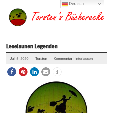
Zum
Deutsch
Inhalt
springen
Torsten's
Buchserien, Bücher, Filme, Reisen
Bücherecke
Leselaunen Legenden
Juli 5, 2020
Torsten
Kommentar hinterlassen