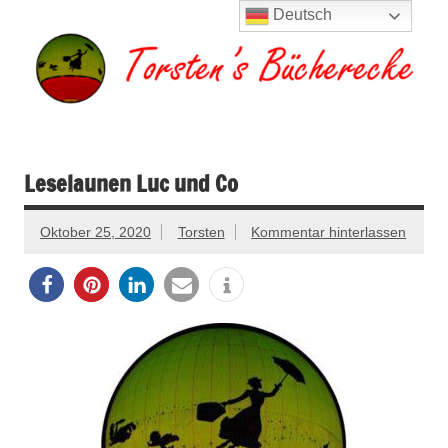
Zum
Deutsch
Inhalt
springen
Torsten's
Buchserien, Bücher, Filme, Reisen
Bücherecke
Leselaunen Luc und Co
Oktober 25, 2020
Torsten
Kommentar hinterlassen