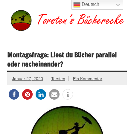
Zum
Deutsch
Inhalt
springen
Torsten's
Buchserien, Bücher, Filme, Reisen
Bücherecke
Montagsfrage: Liest du Bücher parallel
oder nacheinander?
Januar 27, 2020
Torsten
Ein Kommentar