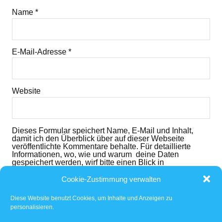
Name
*
E-Mail-Adresse
*
Website
Dieses Formular speichert Name, E-Mail und Inhalt,
damit ich den Überblick über auf dieser Webseite
veröffentlichte Kommentare behalte. Für detaillierte
Informationen, wo, wie und warum deine Daten
gespeichert werden, wirf bitte einen Blick in
die
Datenschutzerklärung
. Mit dem der dem folgenden
Button nimmst du diese zur Kenntnis und akzeptierst
Cookie-Zustimmung verwalten
den Inhalt.
Diese Website benutzt Cookies, um Inhalte und Anzeigen zu
Ich habe die
Datenschutzerklärung
gelesen und
personalisieren.
akzeptiert.
*